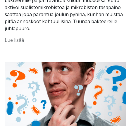
bakteereille paljon ravintoa kuidun muodossa. Kuitu
aktivoi suolistomikrobistoa ja mikrobiston tasapaino
saattaa jopa parantua joulun pyhinä, kunhan muistaa
pitää annoskoot kohtuullisina. Tuunaa bakteereille
juhlapuuro.
Lue lisää