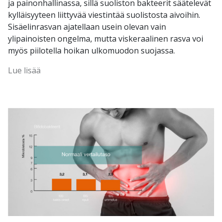
ja painonhallinassa, sillä suoliston bakteerit säätelevät
kylläisyyteen liittyvää viestintää suolistosta aivoihin.
Sisäelinrasvan ajatellaan usein olevan vain
ylipainoisten ongelma, mutta viskeraalinen rasva voi
myös piilotella hoikan ulkomuodon suojassa.
Lue lisää