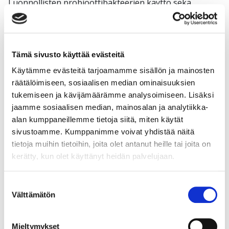
Luonnollisten probioottibakteerien käyttö sekä
ulkoisesti iholla että sisäisesti suolistossa, on
tuottanut hyviä tutkittuja tuloksia aknen hoidossa.
Lue lisää
Tämä sivusto käyttää evästeitä
Käytämme evästeitä tarjoamamme sisällön ja mainosten
räätälöimiseen, sosiaalisen median ominaisuuksien
tukemiseen ja kävijämäärämme analysoimiseen. Lisäksi
jaamme sosiaalisen median, mainosalan ja analytiikka-
alan kumppaneillemme tietoja siitä, miten käytät
sivustoamme. Kumppanimme voivat yhdistää näitä
tietoja muihin tietoihin, joita olet antanut heille tai joita on
kerätty, kun olet käyttänyt heidän palvelujaan.
Suostumuksen
Välttämätön
valinta
Blogi
Mieltymykset