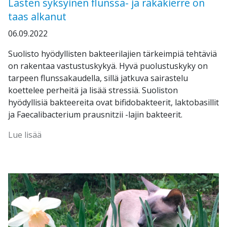
Lasten syksyinen flunssa- ja räkäkierre on
taas alkanut
06.09.2022
Suolisto hyödyllisten bakteerilajien tärkeimpiä tehtäviä
on rakentaa vastustuskykyä. Hyvä puolustuskyky on
tarpeen flunssakaudella, sillä jatkuva sairastelu
koettelee perheitä ja lisää stressiä. Suoliston
hyödyllisiä bakteereita ovat bifidobakteerit, laktobasillit
ja Faecalibacterium prausnitzii -lajin bakteerit.
Lue lisää