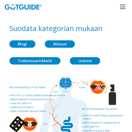
Suodata kategorian mukaan
Blogi
Messut
Tutkimusartikkelit
Uutiset