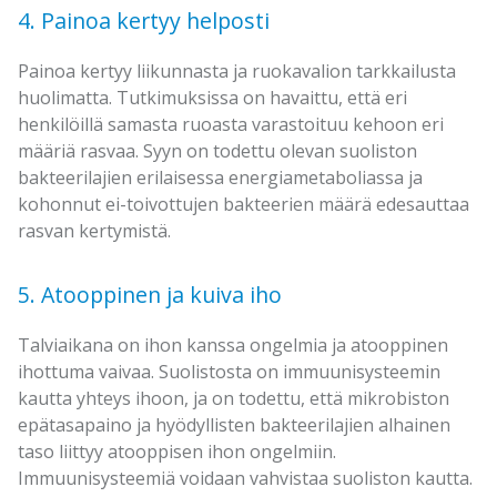
4. Painoa kertyy helposti
Painoa kertyy liikunnasta ja ruokavalion tarkkailusta
huolimatta. Tutkimuksissa on havaittu, että eri
henkilöillä samasta ruoasta varastoituu kehoon eri
määriä rasvaa. Syyn on todettu olevan suoliston
bakteerilajien erilaisessa energiametaboliassa ja
kohonnut ei-toivottujen bakteerien määrä edesauttaa
rasvan kertymistä.
5. Atooppinen ja kuiva iho
Talviaikana on ihon kanssa ongelmia ja atooppinen
ihottuma vaivaa. Suolistosta on immuunisysteemin
kautta yhteys ihoon, ja on todettu, että mikrobiston
epätasapaino ja hyödyllisten bakteerilajien alhainen
taso liittyy atooppisen ihon ongelmiin.
Immuunisysteemiä voidaan vahvistaa suoliston kautta.