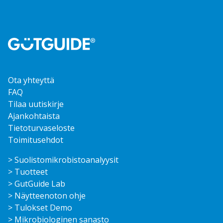
Ota yhteyttä
FAQ
Tilaa uutiskirje
Ajankohtaista
Tietoturvaseloste
Toimitusehdot
> Suolisto­mikrobisto­analyysit
> Tuotteet
> GutGuide Lab
> Näytteenoton ohje
> Tulokset Demo
> Mikrobiologinen sanasto