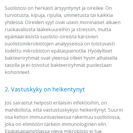
Suolistosi on herkästi ärsyyntynyt ja oireilee. On
turvotusta, kipuja, ripulia, ummetusta tai kaikkia
yhdessä. Oireiden syyt ovat usein moninaiset alkaen
ruokavaliosta lääkekuureihin ja stressiin, mutta
epämääräisistä suolisto-oireista kärsivien
suolistomikrobistojen analyyseissä on toistuvasti
todettu mikrobiston epätaspainotila. Hyödylliset
bakteeriryhmät ovat yleensä olleet hyvin alhaisella
tasolla ja ei-toivotut bakteeriryhmät puolestaan
kohonneet.
2. Vastuskyky on heikentynyt
Jos sairastut helposti erilaisiin infektioihin, on
mahdollista, että vastustuskykysi heikentynyt. Suurin
osa kehon immuunivasteessa rakentuu suolistossa,
joka on elimistön tärkein immunologinen elin.
Epätasapainotilassa oleva mikrobisto ei tue