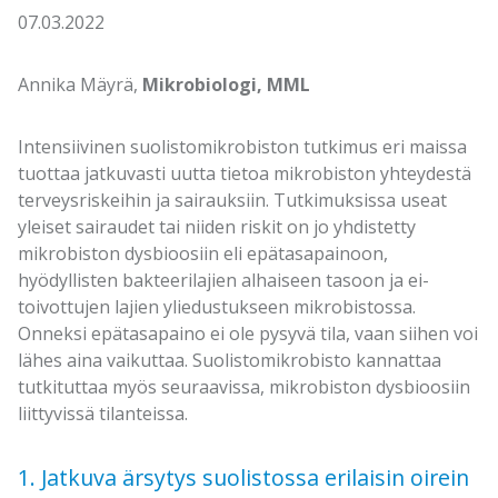
07.03.2022
Annika Mäyrä,
Mikrobiologi, MML
Intensiivinen suolistomikrobiston tutkimus eri maissa
tuottaa jatkuvasti uutta tietoa mikrobiston yhteydestä
terveysriskeihin ja sairauksiin. Tutkimuksissa useat
yleiset sairaudet tai niiden riskit on jo yhdistetty
mikrobiston dysbioosiin eli epätasapainoon,
hyödyllisten bakteerilajien alhaiseen tasoon ja ei-
toivottujen lajien yliedustukseen mikrobistossa.
Onneksi epätasapaino ei ole pysyvä tila, vaan siihen voi
lähes aina vaikuttaa. Suolistomikrobisto kannattaa
tutkituttaa myös seuraavissa, mikrobiston dysbioosiin
liittyvissä tilanteissa.
1. Jatkuva ärsytys suolistossa erilaisin oirein