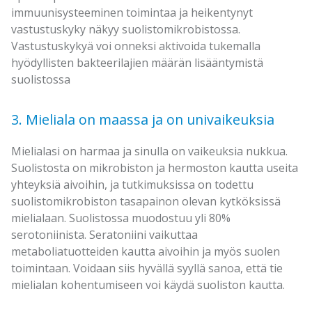
immuunisysteeminen toimintaa ja heikentynyt
vastustuskyky näkyy suolistomikrobistossa.
Vastustuskykyä voi onneksi aktivoida tukemalla
hyödyllisten bakteerilajien määrän lisääntymistä
suolistossa
3. Mieliala on maassa ja on univaikeuksia
Mielialasi on harmaa ja sinulla on vaikeuksia nukkua.
Suolistosta on mikrobiston ja hermoston kautta useita
yhteyksiä aivoihin, ja tutkimuksissa on todettu
suolistomikrobiston tasapainon olevan kytköksissä
mielialaan. Suolistossa muodostuu yli 80%
serotoniinista. Seratoniini vaikuttaa
metaboliatuotteiden kautta aivoihin ja myös suolen
toimintaan. Voidaan siis hyvällä syyllä sanoa, että tie
mielialan kohentumiseen voi käydä suoliston kautta.