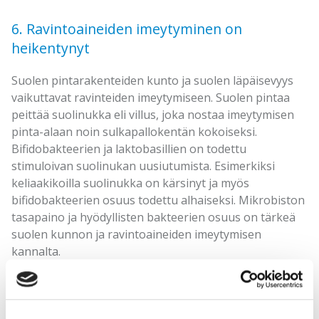
6. Ravintoaineiden imeytyminen on
heikentynyt
Suolen pintarakenteiden kunto ja suolen läpäisevyys
vaikuttavat ravinteiden imeytymiseen. Suolen pintaa
peittää suolinukka eli villus, joka nostaa imeytymisen
pinta-alaan noin sulkapallokentän kokoiseksi.
Bifidobakteerien ja laktobasillien on todettu
stimuloivan suolinukan uusiutumista. Esimerkiksi
keliaakikoilla suolinukka on kärsinyt ja myös
bifidobakteerien osuus todettu alhaiseksi. Mikrobiston
tasapaino ja hyödyllisten bakteerien osuus on tärkeä
suolen kunnon ja ravintoaineiden imeytymisen
kannalta.
7. Hyödyllisten suolistobakteerien seuranta
ruokavaliota optimoidessa