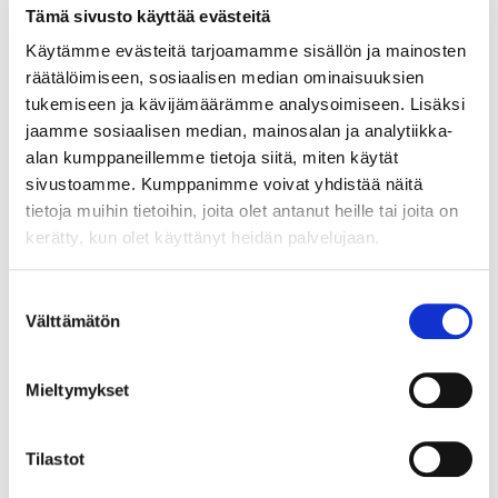
Tämä sivusto käyttää evästeitä
Eri ruokavaliot toimivat eri yksilöillä eri tavoin. Kuidut
Käytämme evästeitä tarjoamamme sisällön ja mainosten
ruokkivat hyödyllisiä suolistobakteereita, mutta usein
räätälöimiseen, sosiaalisen median ominaisuuksien
on mahdotonta sanoa etukäteen, miten joku kuitu
tukemiseen ja kävijämäärämme analysoimiseen. Lisäksi
yksilöllisesti vaikuttaa. Kokeilemalla selviää, millainen
jaamme sosiaalisen median, mainosalan ja analytiikka-
hyödyllisten bakteerien toimintaa tukeva ruokavalio
alan kumppaneillemme tietoja siitä, miten käytät
sopii parhaiten omalle suolistolle. Kokeiluissa maltti on
sivustoamme. Kumppanimme voivat yhdistää näitä
valttia, sillä ruokavaliomuutokset voidaan havaita
tietoja muihin tietoihin, joita olet antanut heille tai joita on
suolistomikrobistossa n. 3-4 viikon jälkeen.
kerätty, kun olet käyttänyt heidän palvelujaan.
Suolistomikrobistonanalyysillä muutokset voidaan
todentaa. Esimerkiksi
GutGuide®GutIndex-
Suostumuksen
suolistotestin
voi vaivattomasti tehdä kotona ja
Välttämätön
valinta
lähettää näytteet suomalaiseen GutGuide-
laboratorioon. Analyysin tuloksen voi lukea noin 2
viikon kuluttua OMA GutGuide – tililtä. Analyysi sisältää
Mieltymykset
myös ohjeita mikrobiston tasapainottamiseksi.
GutGuide-mikrobiologit vastaavat myös kysymyksiin:
Tilastot
info@gutguide.fi