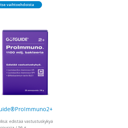
38,00 €
itse vaihtoehdoista
uide®ProImmuno2+
ilisä: edistää vastustuskykyä
spussia / 56 g