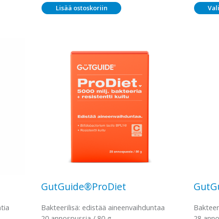
Lisää ostoskoriin
Val
GutGuide®ProDiet
GutG
ntia
Bakteerilisä: edistää aineenvaihduntaa
Bakteer
20 annospussia / 80 g
28 anno