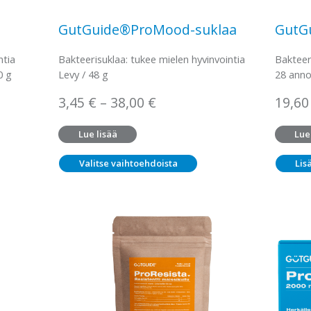
GutGuide®ProMood-suklaa
GutG
ntia
Bakteerisuklaa: tukee mielen hyvinvointia
Bakteer
0 g
Levy / 48 g
28 anno
Hintaluokka:
3,45
€
–
38,00
€
19,6
3,45 €
Lue lisää
Lue
–
38,00 €
Valitse vaihtoehdoista
Lis