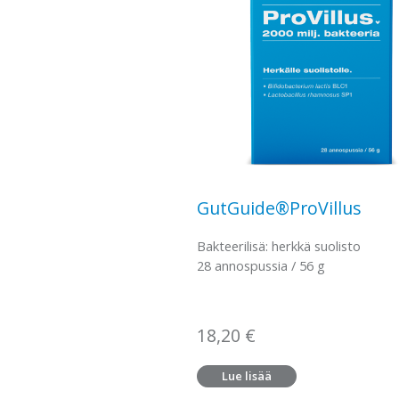
GutGuide®ProVillus
Bakteerilisä: herkkä suolisto
28 annospussia / 56 g
18,20
€
Lue lisää