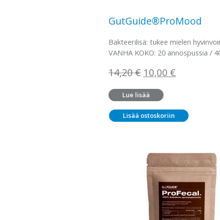
GutGuide®ProMood
Bakteerilisä: tukee mielen hyvinvoi
VANHA KOKO: 20 annospussia / 4
Alkuperäinen
Nykyinen
14,20
€
10,00
€
hinta
hinta
Lue lisää
oli:
on:
14,20 €.
10,00 €.
Lisää ostoskoriin