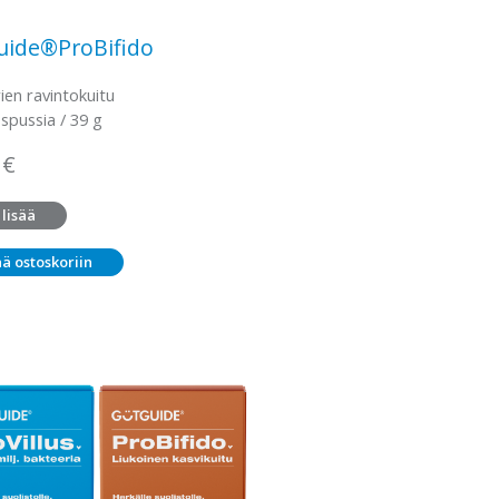
uide®ProBifido
ien ravintokuitu
spussia / 39 g
0
€
 lisää
ää ostoskoriin