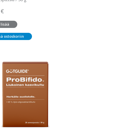
0
€
 lisää
ää ostoskoriin