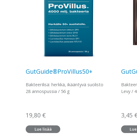
GutGuide®ProVillus50+
GutG
Bakteerilisä: herkkä, ikääntyvä suolisto
Bakteer
28 annospussia / 56 g
Levy / 
19,80
€
3,45
Lue lisää
Lue