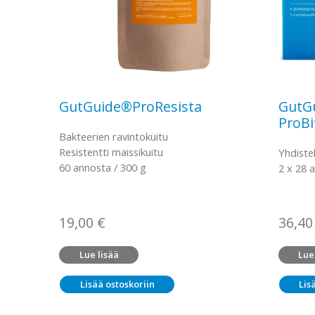
GutGuide®ProResista
GutGu
ProBi
Bakteerien ravintokuitu
Resistentti maissikuitu
Yhdistel
60 annosta / 300 g
2 x 28 
19,00
€
36,4
Lue lisää
Lue
Lisää ostoskoriin
Lis