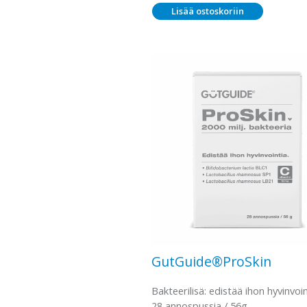
Lisää ostoskoriin
GutGuide®ProSkin
Bakteerilisä: edistää ihon hyvinvoi
28 annospussia / 56g