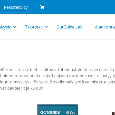
Rekisteröidy
lyysit
Tuotteet
GutGuide Lab
Ajankohta
Toggle
Toggle
Dropdown
Dropdown
-suolistotuotteet sisältävät tutkimustulosten perusteella v
 bakteerien ravinnekuituja. Laajasta tuoteperheestä löytyy jo
idut toimivat yksilöllisesti. Kokeilemalla yhtä valmistetta ker
vat bakteerit ja kuidut.