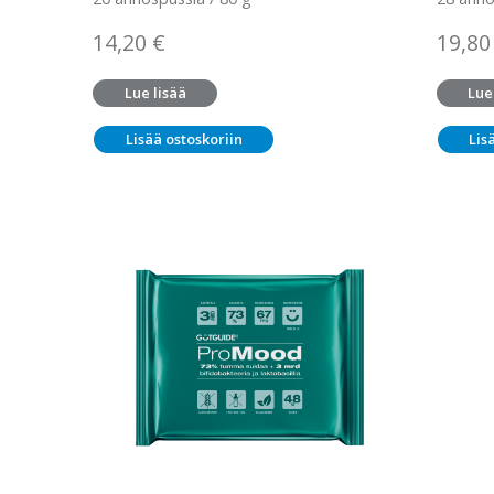
14,20
€
19,8
Lue lisää
Lue
Lisää ostoskoriin
Lis