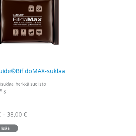
uide®BifidoMAX-suklaa
isuklaa: herkkä suolisto
48 g
Hintaluokka:
€
–
38,00
€
3,45 €
 lisää
–