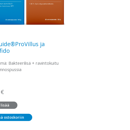
ide®ProVillus ja
fido
mä: Bakteerilisä + ravintokuitu
annospussia
0
€
 lisää
ää ostoskoriin