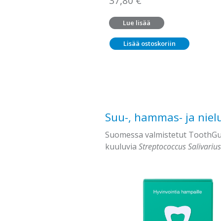
37,80
€
Lue lisää
Lisää ostoskoriin
Suu-, hammas- ja niel
Suomessa valmistetut ToothGuid
kuuluvia
Streptococcus Salivariu