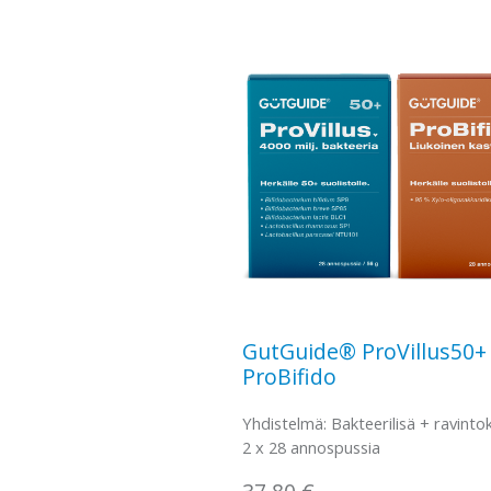
GutGuide® ProVillus50+ 
ProBifido
Yhdistelmä: Bakteerilisä + ravinto
2 x 28 annospussia