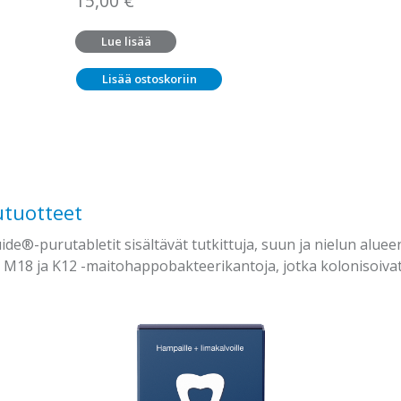
15,00
€
Lue lisää
Lisää ostoskoriin
utuotteet
e®-purutabletit sisältävät tutkittuja, suun ja nielun alue
s
M18 ja K12 -maitohappobakteerikantoja, jotka kolonisoivat 