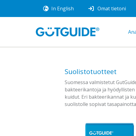
In English
Omat tietoni
Ana
Suolistotuotteet
Suomessa valmistetut GutGuide®
bakteerikantoja ja hyödyllisten
kuidut. Eri bakteerikannat ja ku
suolistolle sopivat tasapainotta