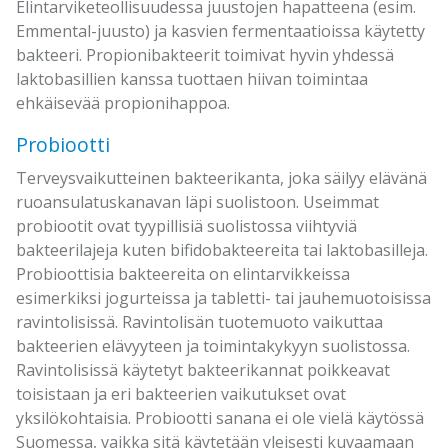
Elintarviketeollisuudessa juustojen hapatteena (esim.
Emmental-juusto) ja kasvien fermentaatioissa käytetty
bakteeri. Propionibakteerit toimivat hyvin yhdessä
laktobasillien kanssa tuottaen hiivan toimintaa
ehkäisevää propionihappoa.
Probiootti
Terveysvaikutteinen bakteerikanta, joka säilyy elävänä
ruoansulatuskanavan läpi suolistoon. Useimmat
probiootit ovat tyypillisiä suolistossa viihtyviä
bakteerilajeja kuten bifidobakteereita tai laktobasilleja.
Probioottisia bakteereita on elintarvikkeissa
esimerkiksi jogurteissa ja tabletti- tai jauhemuotoisissa
ravintolisissä. Ravintolisän tuotemuoto vaikuttaa
bakteerien elävyyteen ja toimintakykyyn suolistossa.
Ravintolisissä käytetyt bakteerikannat poikkeavat
toisistaan ja eri bakteerien vaikutukset ovat
yksilökohtaisia. Probiootti sanana ei ole vielä käytössä
Suomessa, vaikka sitä käytetään yleisesti kuvaamaan