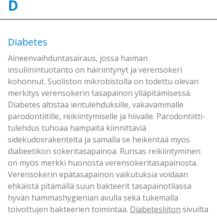
D
Diabetes
Aineenvaihduntasairaus, jossa haiman
insuliinintuotanto on häiriintynyt ja verensokeri
kohonnut. Suoliston mikrobistolla on todettu olevan
merkitys verensokerin tasapainon ylläpitämisessä.
Diabetes altistaa ientulehduksille, vakavammalle
parodontiitille, reikiintymiselle ja hiivalle. Parodontiitti-
tulehdus tuhoaa hampaita kiinnittäviä
sidekudosrakenteita ja samalla se heikentää myös
diabeetikon sokeritasapainoa. Runsas reikiintyminen
on myös merkki huonosta verensokeritasapainosta.
Verensokerin epätasapainon vaikutuksia voidaan
ehkäistä pitämällä suun bakteerit tasapainotilassa
hyvän hammashygienian avulla sekä tukemalla
toivottujen bakteerien toimintaa.
Diabetesliiton
sivuilta