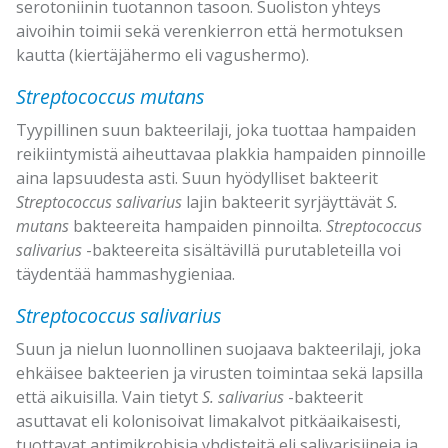
serotoniinin tuotannon tasoon. Suoliston yhteys
aivoihin toimii sekä verenkierron että hermotuksen
kautta (kiertäjähermo eli vagushermo).
Streptococcus mutans
Tyypillinen suun bakteerilaji, joka tuottaa hampaiden
reikiintymistä aiheuttavaa plakkia hampaiden pinnoille
aina lapsuudesta asti. Suun hyödylliset bakteerit
Streptococcus salivarius
lajin bakteerit syrjäyttävät
S.
mutans
bakteereita hampaiden pinnoilta.
Streptococcus
salivarius
-bakteereita sisältävillä purutableteilla voi
täydentää hammashygieniaa.
Streptococcus salivarius
Suun ja nielun luonnollinen suojaava bakteerilaji, joka
ehkäisee bakteerien ja virusten toimintaa sekä lapsilla
että aikuisilla. Vain tietyt
S. salivarius
-bakteerit
asuttavat eli kolonisoivat limakalvot pitkäaikaisesti,
tuottavat antimikrobisia yhdisteitä eli salivarisiineja ja