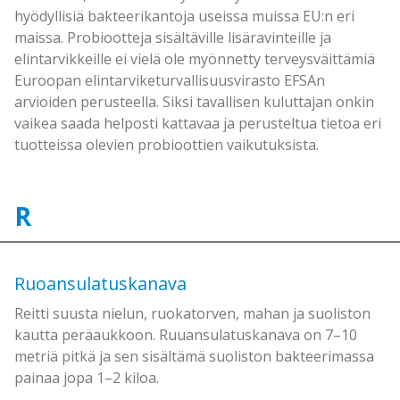
hyödyllisiä bakteerikantoja useissa muissa EU:n eri
maissa. Probiootteja sisältäville lisäravinteille ja
elintarvikkeille ei vielä ole myönnetty terveysväittämiä
Euroopan elintarviketurvallisuusvirasto EFSAn
arvioiden perusteella. Siksi tavallisen kuluttajan onkin
vaikea saada helposti kattavaa ja perusteltua tietoa eri
tuotteissa olevien probioottien vaikutuksista.
R
Ruoansulatuskanava
Reitti suusta nielun, ruokatorven, mahan ja suoliston
kautta peräaukkoon. Ruuansulatuskanava on 7–10
metriä pitkä ja sen sisältämä suoliston bakteerimassa
painaa jopa 1–2 kiloa.