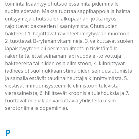
toiminta lisääntyy ohutsuolessa mitä pidemmälle
suolta edetään. Maksa tuottaa sappihappoja ja haima
entsyymejä ohutsuolen alkupäähän, jotka myös
rajoittavat bakteerien lisääntymistä. Ohutsuolen
bakteerit 1. hajottavat ravinteet imeytyvään muotoon,
2. tuottavat B-ryhmän vitamiineja, 3. vaikuttavat suolen
läpäisevyyteen eli permeabiliteettiin tiivistämällä
rakenteita, ettei seinämän läpi vuoda ei-toivottuja
bakteereita tai niiden osia elimistöön, 4. kiinnittyvät
(adheesio) suolinukkaan stimuloiden sen uusiutumista
ja samalla estävät taudinaiheuttajia kiinnittymästä, 5.
viestivät immuunisysteemille elimistöön tulevista
vierasaineista, 6. hillitsevät kroonisia tulehduksia ja 7.
tuottavat mielialaan vaikuttavia yhdisteitä (esim.
serotoniinia ja dopamiinia).
P