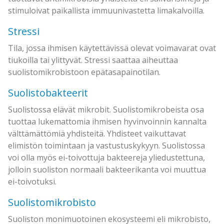
stimuloivat paikallista immuunivastetta limakalvoilla.
Stressi
Tila, jossa ihmisen käytettävissä olevat voimavarat ovat
tiukoilla tai ylittyvät. Stressi saattaa aiheuttaa
suolistomikrobistoon epätasapainotilan.
Suolistobakteerit
Suolistossa elävät mikrobit. Suolistomikrobeista osa
tuottaa lukemattomia ihmisen hyvinvoinnin kannalta
välttämättömiä yhdisteitä. Yhdisteet vaikuttavat
elimistön toimintaan ja vastustuskykyyn. Suolistossa
voi olla myös ei-toivottuja bakteereja yliedustettuna,
jolloin suoliston normaali bakteerikanta voi muuttua
ei-toivotuksi.
Suolistomikrobisto
Suoliston monimuotoinen ekosysteemi eli mikrobisto,