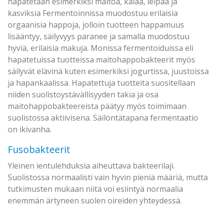
hapatetaan esimerkiksi maitoa, kalaa, leipää ja
kasviksia Fermentoinnissa muodostuu erilaisia
orgaanisia happoja, jolloin tuotteen happamuus
lisääntyy, säilyvyys paranee ja samalla muodostuu
hyviä, erilaisia makuja. Monissa fermentoiduissa eli
hapatetuissa tuotteissa maitohappobakteerit myös
säilyvät elävinä kuten esimerkiksi jogurtissa, juustoissa
ja hapankaalissa. Hapatettuja tuotteita suositellaan
niiden suolistoystävällisyyden takia ja osa
maitohappobakteereista päätyy myös toimimaan
suolistossa aktiivisena. Säilöntätapana fermentaatio
on ikivanha.
Fusobakteerit
Yleinen ientulehduksia aiheuttava bakteerilaji.
Suolistossa normaalisti vain hyvin pieniä määriä, mutta
tutkimusten mukaan niitä voi esiintyä normaalia
enemmän ärtyneen suolen oireiden yhteydessä.