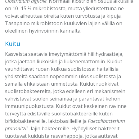
Clostridium difficile
. Normaali klostridien osuus aikuisilla
on 10–15 % mikrobistosta, mutta yliedustettuna ne
voivat aiheuttaa oireita kuten turvotusta ja kipuja.
Tasapaino mikrobistoon kuuluvien lajien välillä on
oleellinen hyvinvoinnin kannalta.
Kuitu
Kasveista saatavia imeytymättömiä hiilihydraatteja,
jotka jaetaan liukoisiin ja liukenemattomiin. Kuidut
vauhdittavat ruoan kulkua suolistossa: haitallisia
yhdisteitä saadaan nopeammin ulos suolistosta ja
samalla ehkäistään ummetusta. Kuidut ruokkivat
suolistobakteereita, jotka edelleen eri mekanismein
vahvistavat suolen seinämää ja parantavat kehon
immuunipuolustusta. Kuidut ovat keskeinen ravinne
terveyttä edistäville suolistobakteereille kuten
bifidobakteereille, laktobasilleille ja
Faecalibacterium
prausnitzii
-lajin bakteereille. Hyödylliset bakteerit
tuottavat kuiduista rasvahappoja, jotka auttavat