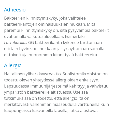
Adheesio
Bakteerien kiinnittymiskyky
,
joka vaihtelee
bakteerikantojen ominaisuuksien mukaan. Mitä
parempi kiinnittymiskyky on, sitä pysyvämpiä bakteerit
ovat omalla vaikutusalueellaan. Esimerkiksi
Lactobacillus
GG bakteerikanta kykenee tarttumaan
erittäin hyvin suolinukkaan ja syrjäyttämään samalla
ei-toivottuja huonommin kiinnittyviä bakteereita.
Allergia
Haitallinen yliherkkyysreaktio. Suolistomikrobiston on
todettu olevan yhteydessä allergioiden ehkäisyyn.
Lapsuudessa immuunijärjestelmä kehittyy ja vahvistuu
ympäristön bakteereille altistuessa. Useissa
tutkimuksissa on todettu, että allergioilta on
merkittävästi vähemmän maaseudulla varttuneilla kuin
kaupungeissa kasvaneilla lapsilla, jotka altistuvat