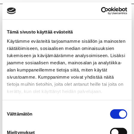
IBS
Ärtyneen suolen oireyhtymä, johon kuuluu monia
Tämä sivusto käyttää evästeitä
erilaisia oireita kuten ummetusta, ripulia, turvotusta,
Käytämme evästeitä tarjoamamme sisällön ja mainosten
kaasunmuodostusta ja kipuja. Tutkimuksissa on
räätälöimiseen, sosiaalisen median ominaisuuksien
todettu, että IBS:stä kärsivien henkilöiden suoliston
tukemiseen ja kävijämäärämme analysoimiseen. Lisäksi
mikrobisto on usein epätasapainossa ja hyödyllisten
jaamme sosiaalisen median, mainosalan ja analytiikka-
bakteerien osuus on hyvin matalalla tasolla.
alan kumppaneillemme tietoja siitä, miten käytät
Iho
sivustoamme. Kumppanimme voivat yhdistää näitä
tietoja muihin tietoihin, joita olet antanut heille tai joita on
Elimistön uloin ja suurin elin. Tervettä ihoa suojaa
kerätty, kun olet käyttänyt heidän palvelujaan.
tasapainoinen mikrobisto. Atooppisella iholla
suojaavan monimuotoisen mikrobiston on todettu
köyhtyneen, jolloin tulehdusta aiheuttavat bakteerit
Suostumuksen
Välttämätön
pääsevät helposti vallalle.
SkinGuide
-probioottiöljyn
valinta
sisältämät, elävät
Lactobacillus rhamnosus
-
maitohappobakteerit, suojaavat ihoa, ehkäisevät
Mieltymykset