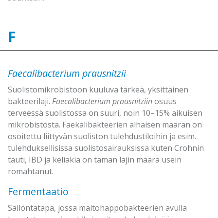
F
Faecalibacterium prausnitzii
Suolistomikrobistoon kuuluva tärkeä, yksittäinen
bakteerilaji.
Faecalibacterium prausnitziin
osuus
terveessä suolistossa on suuri, noin 10–15% aikuisen
mikrobistosta. Faekalibakteerien alhaisen määrän on
osoitettu liittyvän suoliston tulehdustiloihin ja esim.
tulehduksellisissa suolistosairauksissa kuten Crohnin
tauti, IBD ja keliakia on tämän lajin määrä usein
romahtanut.
Fermentaatio
Säilöntätapa, jossa maitohappobakteerien avulla