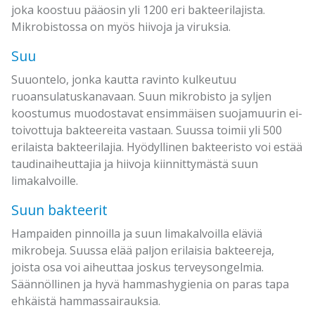
joka koostuu pääosin yli 1200 eri bakteerilajista.
Mikrobistossa on myös hiivoja ja viruksia.
Suu
Suuontelo, jonka kautta ravinto kulkeutuu
ruoansulatuskanavaan. Suun mikrobisto ja syljen
koostumus muodostavat ensimmäisen suojamuurin ei-
toivottuja bakteereita vastaan. Suussa toimii yli 500
erilaista bakteerilajia. Hyödyllinen bakteeristo voi estää
taudinaiheuttajia ja hiivoja kiinnittymästä suun
limakalvoille.
Suun bakteerit
Hampaiden pinnoilla ja suun limakalvoilla eläviä
mikrobeja. Suussa elää paljon erilaisia bakteereja,
joista osa voi aiheuttaa joskus terveysongelmia.
Säännöllinen ja hyvä hammashygienia on paras tapa
ehkäistä hammassairauksia.