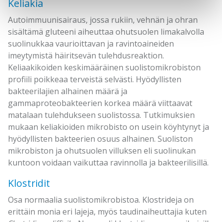
Keliakia
Autoimmuunisairaus, jossa rukiin, vehnän ja ohran
sisältämä gluteeni aiheuttaa ohutsuolen limakalvolla
suolinukkaa vaurioittavan ja ravintoaineiden
imeytymistä häiritsevän tulehdusreaktion.
Keliaakikoiden keskimääräinen suolistomikrobiston
profiili poikkeaa terveistä selvästi. Hyödyllisten
bakteerilajien alhainen määrä ja
gammaproteobakteerien korkea määrä viittaavat
matalaan tulehdukseen suolistossa. Tutkimuksien
mukaan keliakioiden mikrobisto on usein köyhtynyt ja
hyödyllisten bakteerien osuus alhainen. Suoliston
mikrobiston ja ohutsuolen villuksen eli suolinukan
kuntoon voidaan vaikuttaa ravinnolla ja bakteerilisillä.
Klostridit
Osa normaalia suolistomikrobistoa. Klostrideja on
erittäin monia eri lajeja, myös taudinaiheuttajia kuten