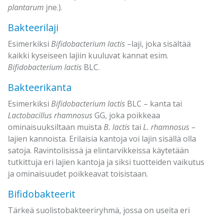
plantarum
jne.).
Bakteerilaji
Esimerkiksi
Bifidobacterium lactis
–laji, joka sisältää
kaikki kyseiseen lajiin kuuluvat kannat esim.
Bifidobacterium lactis
BLC.
Bakteerikanta
Esimerkiksi
Bifidobacterium lactis
BLC – kanta tai
Lactobacillus rhamnosus
GG, joka poikkeaa
ominaisuuksiltaan muista
B. lactis
tai
L. rhamnosus
–
lajien kannoista. Erilaisia kantoja voi lajin sisällä olla
satoja. Ravintolisissä ja elintarvikkeissa käytetään
tutkittuja eri lajien kantoja ja siksi tuotteiden vaikutus
ja ominaisuudet poikkeavat toisistaan.
Bifidobakteerit
Tärkeä suolistobakteeriryhmä, jossa on useita eri