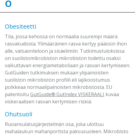
O
Obesiteetti
Tila, jossa kehossa on normaalia suurempi määrä
rasvakudosta. Ylimääräinen rasva kertyy pääosin ihon
alle, vatsaonteloon ja sisäelimiin. Tutkimustuloksissa
on suolistomikrobiston mikrobiston todettu osaksi
vaikuttavan energiametaboliaan ja rasvan kertymiseen.
GutGuiden tutkimuksen mukaan ylipainoisten
suoliston mikrobiston profiili eli lajikoostumus
poikkeaa normaalipainoisten mikrobistosta. EU
patentoitu
GutGuide® GutIndex VISKERAALI
kuvaa
viskeraalisen rasvan kertymisen riskiä.
Ohutsuoli
Ruoansulatusjärjestelmän osa, joka ulottuu
mahalaukun mahanportista paksusuoleen. Mikrobisto