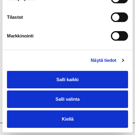
tulehduksia aiheuttavien bakteerien toimintaa ja
tehostavat immuunijärjestelmää.
Tilastot
Immuunijärjestelmä
Elimistön puolustusjärjestelmä, joka suojelee elimistöä
Markkinointi
taudinaiheuttajilta kuten viruksilta ja bakteereilta. Se
tunnistaa ja tuhoaa erilaisten mekanismien avulla
elimistöön kulkeutuneet vierasaineet. Suolisto on
Näytä tiedot
elimistön suurin immunologinen elin ja suoliston
mikrobisto toimii osana puolustusjärjestelmää. Jotta
immuunijärjestelmä toimisi normaalisti tulee elimistöä
Salli kaikki
ruokkia terveellisellä ravinnolla, nukkua riittävästi sekä
välttää stressiä.
Salli valinta
K
Kiellä