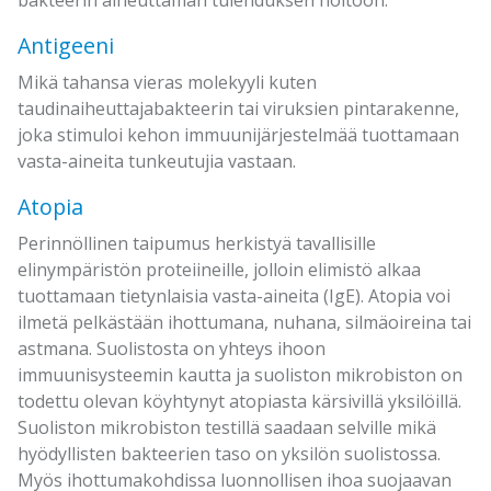
bakteerin aiheuttaman tulehduksen hoitoon.
Antigeeni
Mikä tahansa vieras molekyyli kuten
taudinaiheuttajabakteerin tai viruksien pintarakenne,
joka stimuloi kehon immuunijärjestelmää tuottamaan
vasta-aineita tunkeutujia vastaan.
Atopia
Perinnöllinen taipumus herkistyä tavallisille
elinympäristön proteiineille, jolloin elimistö alkaa
tuottamaan tietynlaisia vasta-aineita (IgE). Atopia voi
ilmetä pelkästään ihottumana, nuhana, silmäoireina tai
astmana. Suolistosta on yhteys ihoon
immuunisysteemin kautta ja suoliston mikrobiston on
todettu olevan köyhtynyt atopiasta kärsivillä yksilöillä.
Suoliston mikrobiston testillä saadaan selville mikä
hyödyllisten bakteerien taso on yksilön suolistossa.
Myös ihottumakohdissa luonnollisen ihoa suojaavan