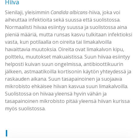
Hiiva
Sienilaji, yleisimmin
Candida albicans-
hiiva, joka voi
aiheuttaa infektioita sekä suussa että suolistossa.
Normaalisti hiivaa esiintyy suussa ja suolistossa aina
pieniä määriä, mutta runsas kasvu tulkitaan infektioksi
vasta, kun potilaalla on oireita tai limakalvoilla
havaittavia muutoksia. Oireita ovat limakalvon kipu,
polttelu, muutokset makuaistissa. Suun hiivaa esiintyy
helposti kuivan suun ongelmissa, antibioottikuurin
jälkeen, astmaatikoilla kortisonin käytön yhteydessä ja
raskauden aikana. Suun tasapainoinen ja suojaava
mikrobisto ehkäisee hiivan kasvua suun limakalvoilla.
Suolistossa on hiivaa yleensä hyvin vähän ja
tasapainoinen mikrobisto pitää yleensä hiivan kurissa
myös suolistossa.
I