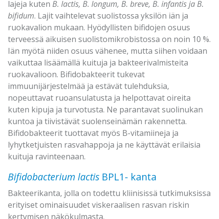
lajeja kuten
B. lactis, B. longum, B. breve, B. infantis ja B.
bifidum
. Lajit vaihtelevat suolistossa yksilön iän ja
ruokavalion mukaan. Hyödyllisten bifidojen osuus
terveessä aikuisen suolistomikrobistossa on noin 10 %.
Iän myötä niiden osuus vähenee, mutta siihen voidaan
vaikuttaa lisäämällä kuituja ja bakteerivalmisteita
ruokavalioon. Bifidobakteerit tukevat
immuunijärjestelmää ja estävät tulehduksia,
nopeuttavat ruoansulatusta ja helpottavat oireita
kuten kipuja ja turvotusta. Ne parantavat suolinukan
kuntoa ja tiivistävät suolenseinämän rakennetta.
Bifidobakteerit tuottavat myös B-vitamiineja ja
lyhytketjuisten rasvahappoja ja ne käyttävät erilaisia
kuituja ravinteenaan.
Bifidobacterium lactis
BPL1- kanta
Bakteerikanta, jolla on todettu kliinisissä tutkimuksissa
erityiset ominaisuudet viskeraalisen rasvan riskin
kertymisen näkökulmasta.