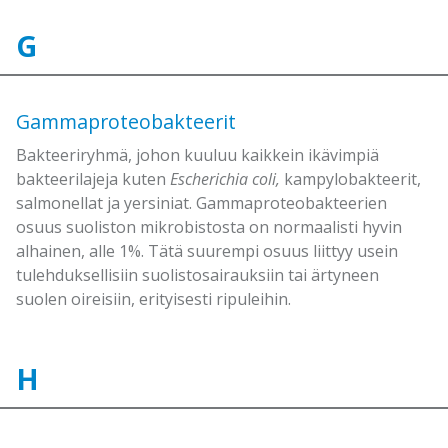
G
Gammaproteobakteerit
Bakteeriryhmä, johon kuuluu kaikkein ikävimpiä
bakteerilajeja kuten
Escherichia coli,
kampylobakteerit,
salmonellat ja yersiniat. Gammaproteobakteerien
osuus suoliston mikrobistosta on normaalisti hyvin
alhainen, alle 1%. Tätä suurempi osuus liittyy usein
tulehduksellisiin suolistosairauksiin tai ärtyneen
suolen oireisiin, erityisesti ripuleihin.
H