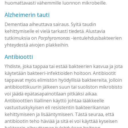
huomattavasti vähemmille luonnon mikrobeille.
Alzheimerin tauti
Dementiaa aiheuttava sairaus. Syitä taudin
kehittymiselle ei vielä tarkasti tiedetä. Alustavia
tutkimuksia on
Porphyromonas
-ientulehdusbakteerien
yhteydestä aivojen plakkeihin.
Antibiootti
Yhdiste, joka tappaa tai estää bakteerien kasvua ja jota
käytetään bakteeri-infektioiden hoitoon. Antibiootit
tappavat myös elimistön hyödyllisiä bakteereita, jolloin
antibioottikuurin jälkeen suun tai suoliston mikrobisto
voi jäädä epätasapainotilaan pitkäksi aikaa.
Antibioottien liiallinen käyttö johtaa lääkkeelle
vastustuskykyisen eli resistentin bakteerikannan
kehittymiseen ja lisääntymiseen. Tästä seuraa, että
antibiootin teho häviää ja sitä ei voi käyttää kyseisen