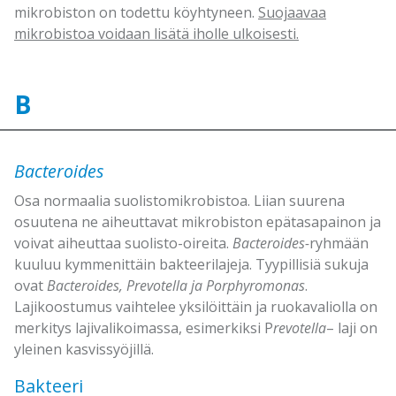
mikrobiston on todettu köyhtyneen.
Suojaavaa
mikrobistoa voidaan lisätä iholle ulkoisesti.
B
Bacteroides
Osa normaalia suolistomikrobistoa. Liian suurena
osuutena ne aiheuttavat mikrobiston epätasapainon ja
voivat aiheuttaa suolisto-oireita.
Bacteroides-
ryhmään
kuuluu kymmenittäin bakteerilajeja. Tyypillisiä sukuja
ovat
Bacteroides, Prevotella ja Porphyromonas
.
Lajikoostumus vaihtelee yksilöittäin ja ruokavaliolla on
merkitys lajivalikoimassa, esimerkiksi P
revotella
– laji on
yleinen kasvissyöjillä.
Bakteeri