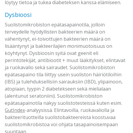
löytyy tietoa ja tukea diabeteksen kanssa elämiseen.
Dysbioosi
Suolistomikrobiston epätasapainotila, jolloin
terveydelle hyödyllisten bakteerien määrä on
vähentynyt, ei-toivottujen bakteerien määrä on
lisääntynyt ja bakteerilajien monimuotoisuus on
köyhtynyt. Dysbioosin syitä ovat geenit eli
perintötekijät, antibiootit + muut lääkitykset, elintavat
ja ruokavalio sekä sairaudet. Suolistomikrobiston
epätasapaino tila liittyy usein suoliston häiriötiloihin
(IBS) ja tulehduksellisiin sairauksiin (IBD), ylipainoon,
atopiaan, tyypin 2 diabetekseen sekä mielialaan
(alentunut seratoniini). Suolistomikrobiston
epätasapainotila näkyy suolistotesteissä kuten esim.
GutIndex
-analyysissä. Elintavoilla, ruokavaliolla ja
bakteerituotteilla suolistobakteereista koostuvaa
suolistomikrobistoa voi ohjata tasapainoisempaan
suuntaan.