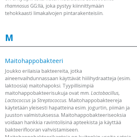
rhamnosus
GG:llä, joka pystyy kiinnittymään
tehokkaasti limakalvojen pintarakenteisiin.
M
Maitohappobakteeri
Joukko erilaisia bakteereita, jotka
aineenvaihdunnassaan käyttävät hiilihydraatteja (esim.
laktoosia) maitohapoksi. Tyypillisimpiä
maitohappobakteerisukuja ovat mm.
Lactobacillus,
Lactococcus
ja
Streptococcus
. Maitohappobakteereja
käytetään yleisesti hapatteina esim. jogurtin, piimän ja
juuston valmistuksessa. Maitohappobakteeriseoksia
voidaan hankkia ravintolisinä apteekista ja käyttää
bakteeriflooran vahvistamiseen.