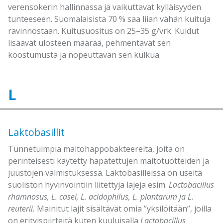
verensokerin hallinnassa ja vaikuttavat kylläisyyden
tunteeseen. Suomalaisista 70 % saa liian vähän kuituja
ravinnostaan. Kuitusuositus on 25–35 g/vrk. Kuidut
lisäävät ulosteen määrää, pehmentävät sen
koostumusta ja nopeuttavan sen kulkua.
L
Laktobasillit
Tunnetuimpia maitohappobakteereita, joita on
perinteisesti käytetty hapatettujen maitotuotteiden ja
juustojen valmistuksessa. Laktobasilleissa on useita
suoliston hyvinvointiin liitettyjä lajeja esim.
Lactobacillus
rhamnosus, L. casei, L. acidophilus, L. plantarum ja L.
reuterii.
Mainitut lajit sisältävät omia ’’yksilöitään’’, joilla
on erityispiirteitä kuten kuuluisalla
Lactobacillus