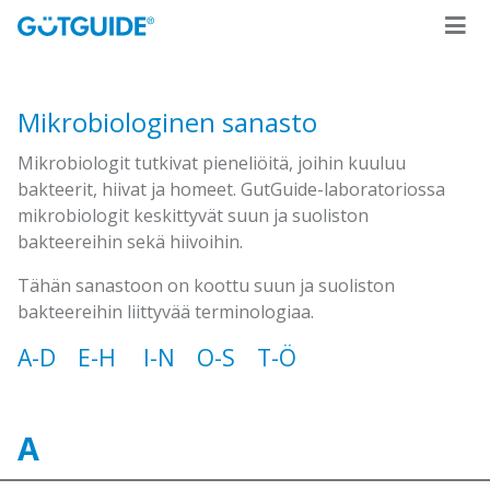
Mikrobiologinen sanasto
Mikrobiologit tutkivat pieneliöitä, joihin kuuluu
bakteerit, hiivat ja homeet. GutGuide-laboratoriossa
mikrobiologit keskittyvät suun ja suoliston
bakteereihin sekä hiivoihin.
Tähän sanastoon on koottu suun ja suoliston
bakteereihin liittyvää terminologiaa.
A-D
E-H
I-N
O-S
T-Ö
A