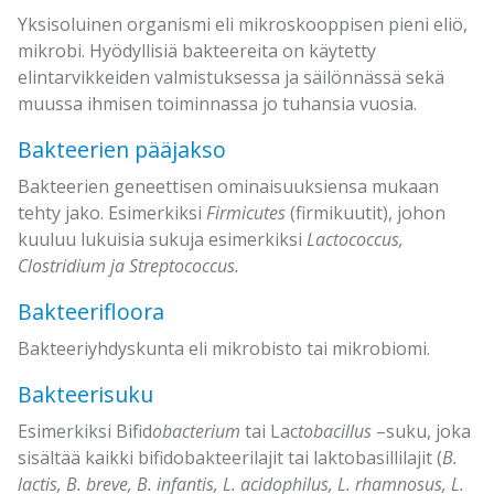
Yksisoluinen organismi eli mikroskooppisen pieni eliö,
mikrobi. Hyödyllisiä bakteereita on käytetty
elintarvikkeiden valmistuksessa ja säilönnässä sekä
muussa ihmisen toiminnassa jo tuhansia vuosia.
Bakteerien pääjakso
Bakteerien geneettisen ominaisuuksiensa mukaan
tehty jako. Esimerkiksi
Firmicutes
(firmikuutit), johon
kuuluu lukuisia sukuja esimerkiksi
Lactococcus,
Clostridium ja Streptococcus.
Bakteerifloora
Bakteeriyhdyskunta eli mikrobisto tai mikrobiomi.
Bakteerisuku
Esimerkiksi Bifid
obacterium
tai Lac
tobacillus
–suku, joka
sisältää kaikki bifidobakteerilajit tai laktobasillilajit (
B.
lactis, B. breve, B. infantis, L. acidophilus, L. rhamnosus, L.