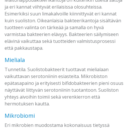
Maitohappobakteerikantoja on kuitenkin useita satoja
ja eri kannat viihtyvät erilaisissa olosuhteissa.
Esimerkiksi suun limakalvoille kiinnittyvät eri kannat
kuin suoliston. Oikeanlaisia bakteerikantoja sisältävän
tuotteen valinta on tärkeää ja samalla on hyvä
varmistaa bakteerien elävyys. Bakteerien säilymiseen
elävinä vaikuttaa sekä tuotteiden valmistusprosessi
että pakkaustapa.
Mieliala
Tunnetila. Suolistobakteerit tuottavat mielialaan
vaikuttavan serotoniinin esiasteita. Mikrobiston
epätasapaino ja erityisesti bifidobakteerien pieni osuus
näyttävät liittyvän serotoniinin tuotantoon. Suoliston
yhteys aivoihin toimii sekä verenkierron että
hermotuksen kautta.
Mikrobiomi
Eri mikrobien muodostama kokonaisuus tietyssä