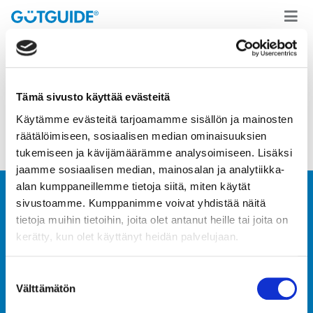
Ostoskori on tyhjä.
Tämä sivusto käyttää evästeitä
Käytämme evästeitä tarjoamamme sisällön ja mainosten
Takaisin kauppaan
räätälöimiseen, sosiaalisen median ominaisuuksien
tukemiseen ja kävijämäärämme analysoimiseen. Lisäksi
jaamme sosiaalisen median, mainosalan ja analytiikka-
alan kumppaneillemme tietoja siitä, miten käytät
sivustoamme. Kumppanimme voivat yhdistää näitä
tietoja muihin tietoihin, joita olet antanut heille tai joita on
kerätty, kun olet käyttänyt heidän palvelujaan.
Suostumuksen
Ota yhteyttä
Välttämätön
valinta
FAQ