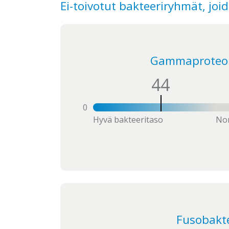
Ei-toivotut bakteeriryhmät, joid
Gammaproteoba
44
0
Hyvä bakteeritaso
Nor
Fusobaktee