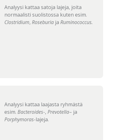
Analyysi kattaa satoja lajeja, joita
normaalisti suolistossa kuten esim.
Clostridium
,
Roseburia
ja
Ruminococcus.
Analyysi kattaa laajasta ryhmästä
esim.
Bacteroides
-,
Prevotella
– ja
Porphymoras
-lajeja.