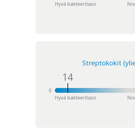
Hyvä bakteeritaso
Nor
Streptokokit (yli
14
0
Hyvä bakteeritaso
Nor