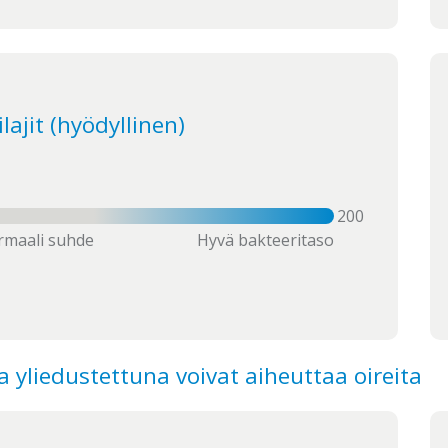
lajit (hyödyllinen)
200
maali suhde
Hyvä bakteeritaso
 yliedustettuna voivat aiheuttaa oireita