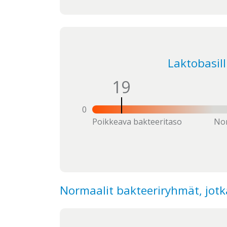
Laktobasilli
19
0
Poikkeava bakteeritaso
Nor
Normaalit bakteeriryhmät, jotka