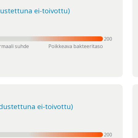
dustettuna ei-toivottu)
200
maali suhde
Poikkeava bakteeritaso
dustettuna ei-toivottu)
200