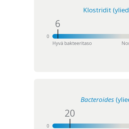
Klostridit (ylie
6
0
Hyvä bakteeritaso
Nor
Bacteroides
(ylie
20
0