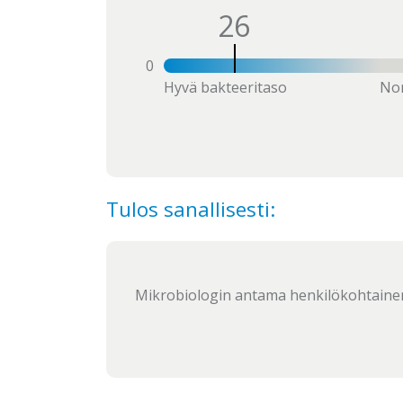
26
0
Hyvä bakteeritaso
Nor
Tulos sanallisesti:
Mikrobiologin antama henkilökohtainen