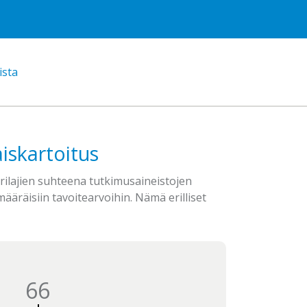
ista
iskartoitus
rilajien suhteena tutkimusaineistojen
äräisiin tavoitearvoihin. Nämä erilliset
66