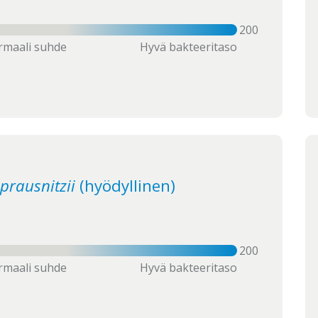
200
maali suhde
Hyvä bakteeritaso
prausnitzii
(hyödyllinen)
200
maali suhde
Hyvä bakteeritaso