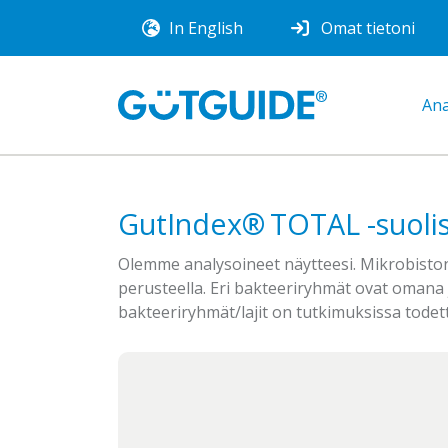
In English
Omat tietoni
Ana
GutIndex® TOTAL -suolis
Olemme analysoineet näytteesi. Mikrobiston
perusteella. Eri bakteeriryhmät ovat omana 
bakteeriryhmät/lajit on tutkimuksissa todett