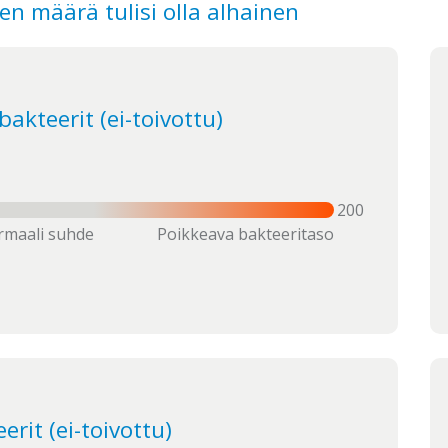
en määrä tulisi olla alhainen
kteerit (ei-toivottu)
200
maali suhde
Poikkeava bakteeritaso
rit (ei-toivottu)