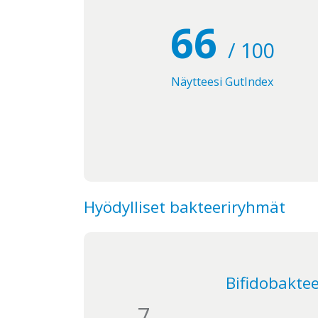
66
/ 100
Näytteesi GutIndex
Hyödylliset bakteeriryhmät
Bifidobakteer
7