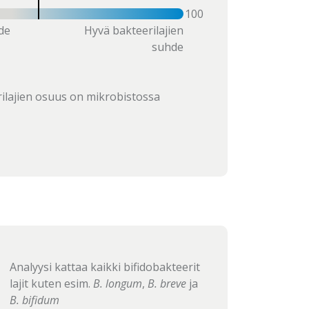
100
de
Hyvä bakteerilajien
suhde
rilajien osuus on mikrobistossa
Analyysi kattaa kaikki bifidobakteerit
lajit kuten esim.
B. longum
,
B. breve
ja
B. bifidum