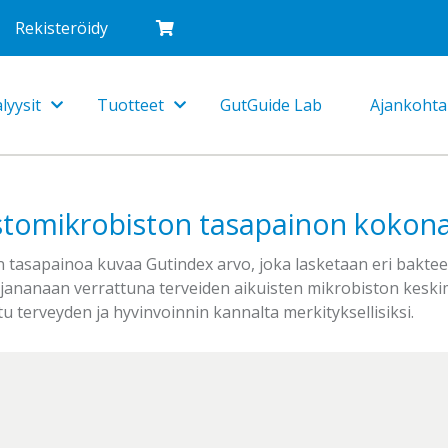
Rekisteröidy
lyysit
Tuotteet
GutGuide Lab
Ajankohta
Toggle
Toggle
Dropdown
Dropdown
tomikrobiston tasapainon kokona
 tasapainoa kuvaa Gutindex arvo, joka lasketaan eri baktee
jananaan verrattuna terveiden aikuisten mikrobiston keskimä
u terveyden ja hyvinvoinnin kannalta merkityksellisiksi.