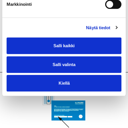
Markkinointi
Näytä tiedot
06
Irrota apuväline, taita ja purista sen päät yhteen.
Salli kaikki
Pudota wc-altaaseen.
Odota hetki paperin pehmenemistä ja huuhdo alas.
Salli valinta
Kiellä