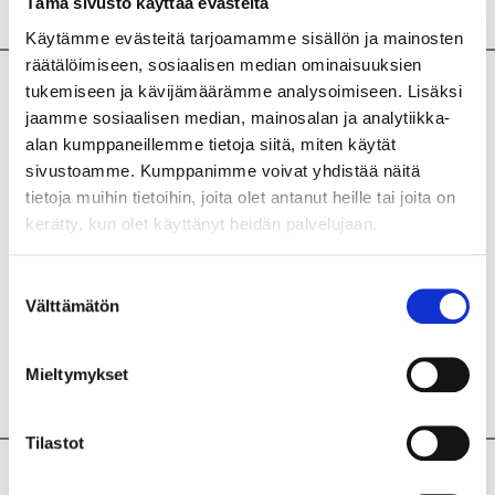
useamman kerran. Sulje korkki huolellisesti.
Tämä sivusto käyttää evästeitä
Käytämme evästeitä tarjoamamme sisällön ja mainosten
räätälöimiseen, sosiaalisen median ominaisuuksien
tukemiseen ja kävijämäärämme analysoimiseen. Lisäksi
jaamme sosiaalisen median, mainosalan ja analytiikka-
alan kumppaneillemme tietoja siitä, miten käytät
sivustoamme. Kumppanimme voivat yhdistää näitä
tietoja muihin tietoihin, joita olet antanut heille tai joita on
kerätty, kun olet käyttänyt heidän palvelujaan.
05
Älä läikytä tai poista putkesta näytteen
Suostumuksen
Välttämätön
säilyvyysnestettä. Ihokontaktin nesteeseen sattuessa
valinta
huuhtele vedellä ja saippualla. Jos ärtyneisyys jatkuu,
ota yhteys lääkäriin. Älä lähetä näytettä ilman nestettä
Mieltymykset
vaan pyydä tarvittaessa uusi näyteputki.
Tilastot