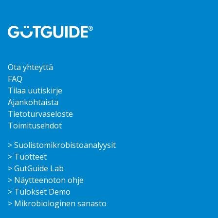
Ota yhteyttä
FAQ
Tilaa uutiskirje
Ajankohtaista
Tietoturvaseloste
Toimitusehdot
> Suolisto­mikrobisto­analyysit
> Tuotteet
> GutGuide Lab
> Näytteenoton ohje
> Tulokset Demo
> Mikrobiologinen sanasto