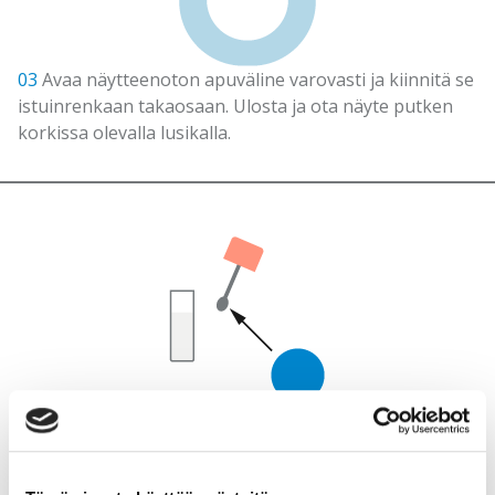
03
Avaa näytteenoton apuväline varovasti ja kiinnitä se
istuinrenkaan takaosaan. Ulosta ja ota näyte putken
korkissa olevalla lusikalla.
04
Ota korkin lusikkaan kukkurallinen ulostetta (noin
ison herneen kokoinen määrä) ja sulje putkeen. Jos
ulosteesi on vetistä voit lusikoida näytettä putkeen