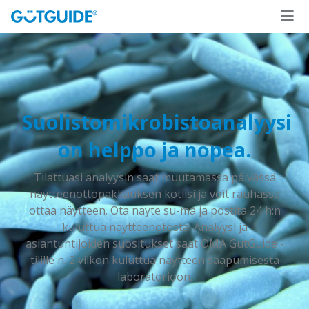
Suolistomikrobistoanalyysi
on helppo ja nopea.
Tilattuasi analyysin saat muutamassa päivässä
näytteenottopakkauksen kotiisi ja voit rauhassa
ottaa näytteen. Ota näyte su-ma ja postita 24 h:n
kuluttua näytteenotosta. Analyysi ja
asiantuntijoiden suositukset saat OMA GutGuide -
tilille n. 2 viikon kuluttua näytteen saapumisesta
laboratorioon.