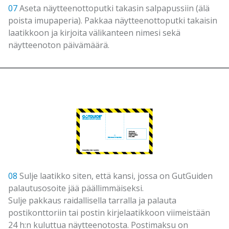
07
Aseta näytteenottoputki takasin salpapussiin (älä
poista imupaperia). Pakkaa näytteenottoputki takaisin
laatikkoon ja kirjoita välikanteen nimesi sekä
näytteenoton päivämäärä.
08
Sulje laatikko siten, että kansi, jossa on GutGuiden
palautusosoite jää päällimmäiseksi.
Sulje pakkaus raidallisella tarralla ja palauta
postikonttoriin tai postin kirjelaatikkoon viimeistään
24 h:n kuluttua näytteenotosta. Postimaksu on