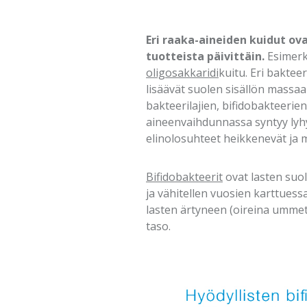
Eri raaka-aineiden kuidut ov
tuotteista päivittäin.
Esimerk
oligosakkaridi
kuitu. Eri baktee
lisäävät suolen sisällön massaa
bakteerilajien, bifidobakteerien
aineenvaihdunnassa syntyy lyhy
elinolosuhteet heikkenevät ja 
Bifidobakteerit
ovat lasten suol
ja vähitellen vuosien karttuess
lasten ärtyneen (oireina ummet
taso.