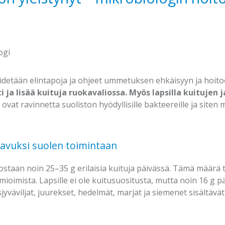
ogi
etään elintapoja ja ohjeet ummetuksen ehkäisyyn ja hoitoo
i ja lisää kuituja ruokavaliossa. Myös lapsilla kuitujen 
 ovat ravinnetta suoliston hyödyllisille bakteereille ja siten
 avuksi suolen toimintaan
ostaan noin 25–35 g erilaisia kuituja päivässä. Tämä määrä tä
mioimista. Lapsille ei ole kuitusuositusta, mutta noin 16 g p
jyväviljat, juurekset, hedelmät, marjat ja siemenet sisältäv