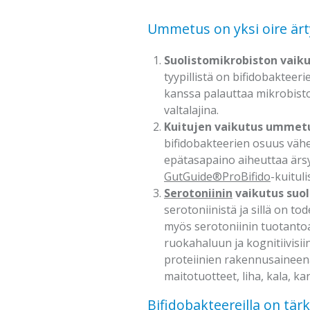
Ummetus on yksi oire ärt
Suolistomikrobiston vai
tyypillistä on bifidobakteer
kanssa palauttaa mikrobiston
valtalajina.
Kuitujen vaikutus ummet
bifidobakteerien osuus vähe
epätasapaino aiheuttaa ärs
GutGuide®ProBifido
-kuitul
Serotoniinin
vaikutus suol
serotoniinistä ja sillä on t
myös serotoniinin tuotantoa.
ruokahaluun ja kognitiivisii
proteiinien rakennusaineena
maitotuotteet, liha, kala, k
Bifidobakteereilla on tärk