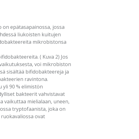
 on epätasapainossa, jossa
yhdessä liukoisten kuitujen
fidobakteereita mikrobistonsa
fidobakteereita. ( Kuva 2) Jos
vaikutuksesta, voi mikrobiston
isä sisältää bifidobakteereja ja
 bakteerien ravintona.
yli 90 % elimistön
ylliset bakteerit vahvistavat
ja vaikuttaa mielialaan, uneen,
tossa tryptofaanista, joka on
 ruokavaliossa ovat