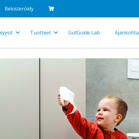
Rekisteröidy
lyysit
Tuotteet
GutGuide Lab
Ajankohta
Toggle
Toggle
Dropdown
Dropdown