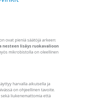
n ovat pieniä säätöjä arkeen:
ja nesteen lisäys ruokavalioon
 myös mikrobistolla on oleellinen
yttyy harvalla aikuisella ja
äivässä on ohjeellinen tavoite.
ät sekä liukenemattomia että