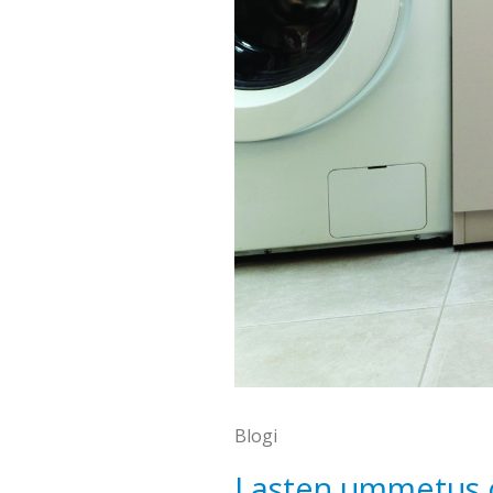
Blogi
Lasten ummetus on