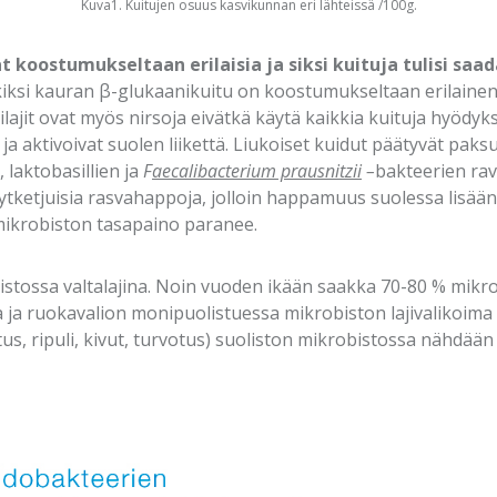
Kuva1. Kuitujen osuus kasvikunnan eri lähteissä /100g.
at koostumukseltaan erilaisia ja siksi kuituja tulisi sa
iksi kauran β-glukaanikuitu on koostumukseltaan erilainen
rilajit ovat myös nirsoja eivätkä käytä kaikkia kuituja hyöd
 ja aktivoivat suolen liikettä. Liukoiset kuidut päätyvät pak
, laktobasillien ja
F
aecalibacterium prausnitzii
–
bakteerien rav
tketjuisia rasvahappoja, jolloin happamuus suolessa lisäänt
mikrobiston tasapaino paranee.
istossa valtalajina. Noin vuoden ikään saakka 70-80 % mikro
a ja ruokavalion monipuolistuessa mikrobiston lajivalikoima 
us, ripuli, kivut, turvotus) suoliston mikrobistossa nähdää