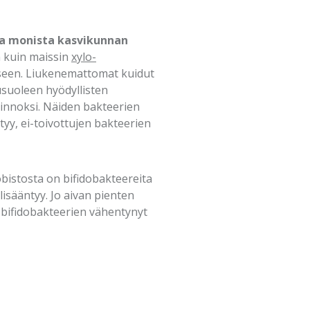
ada monista kasvikunnan
 kuin maissin
xylo-
ykseen. Liukenemattomat kuidut
susuoleen hyödyllisten
innoksi. Näiden bakteerien
yy, ei-toivottujen bakteerien
bistosta on bifidobakteereita
lisääntyy. Jo aivan pienten
n bifidobakteerien vähentynyt