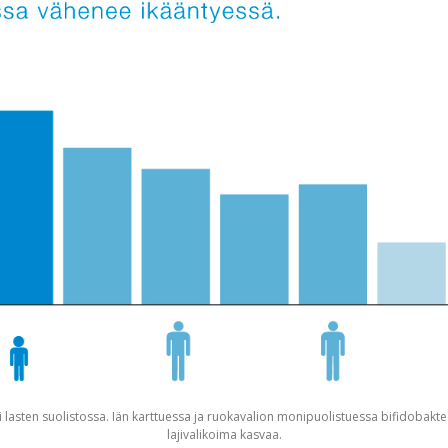
aji lasten suolistossa. Iän karttuessa ja ruokavalion monipuolistuessa bifidobak
lajivalikoima kasvaa.