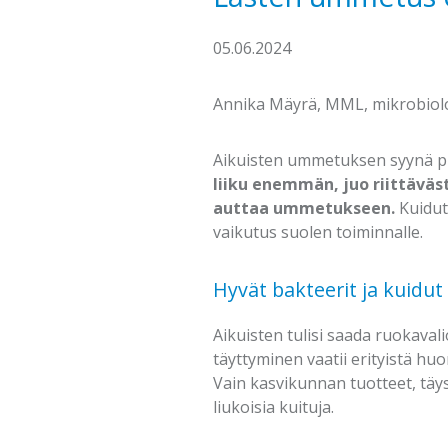
05.06.2024
Annika Mäyrä, MML, mikrobiol
Aikuisten ummetuksen syynä pid
liiku enemmän, juo riittäväst
auttaa ummetukseen.
Kuidut
vaikutus suolen toiminnalle.
Hyvät bakteerit ja kuidut
Aikuisten tulisi saada ruokavali
täyttyminen vaatii erityistä huo
Vain kasvikunnan tuotteet, täys
liukoisia kuituja.