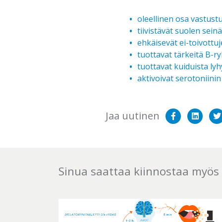
oleellinen osa vastus
tiivistävät suolen sei
ehkäisevät ei-toivottu
tuottavat tärkeitä B-r
tuottavat kuiduista ly
aktivoivat serotoniin
Jaa
Sha
Jaa uutinen
Facekooki
on
Lin
Sinua saattaa kiinnostaa myö