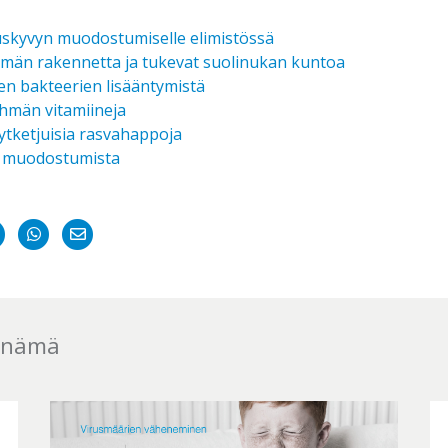
tuskyvyn muodostumiselle elimistössä
nämän rakennetta ja tukevat suolinukan kuntoa
jen bakteerien lisääntymistä
yhmän vitamiineja
hytketjuisia rasvahappoja
in muodostumista
re
Jaa
Jaa
Share
in
Twitteriin
WhatsAppiin
on
kedIn
Email
s nämä