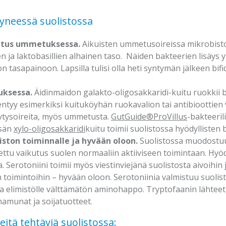
yneessä suolistossa
kutus ummetuksessa.
Aikuisten ummetusoireissa mikrobisto
ien ja laktobasillien alhainen taso. Näiden bakteerien lisäys 
 tasapainoon. Lapsilla tulisi olla heti syntymän jälkeen bi
uksessa.
Äidinmaidon galakto-oligosakkaridi-kuitu ruokkii bi
ntyy esimerkiksi kuituköyhän ruokavalion tai antibioottien 
ytysoireita, myös ummetusta.
GutGuide®ProVillus
-bakteeril
isän
xylo-oligosakkaridi
kuitu toimii suolistossa hyödyllisten
iston toiminnalle ja hyvään oloon.
Suolistossa muodostuu 
odettu vaikutus suolen normaaliin aktiiviseen toimintaan. Hyöd
 Serotoniini toimii myös viestinviejänä suolistosta aivoihin 
n toimintoihin – hyvään oloon. Serotoniinia valmistuu suolis
 elimistölle välttämätön aminohappo. Tryptofaanin lähteet
anamunat ja soijatuotteet.
eitä tehtäviä suolistossa: