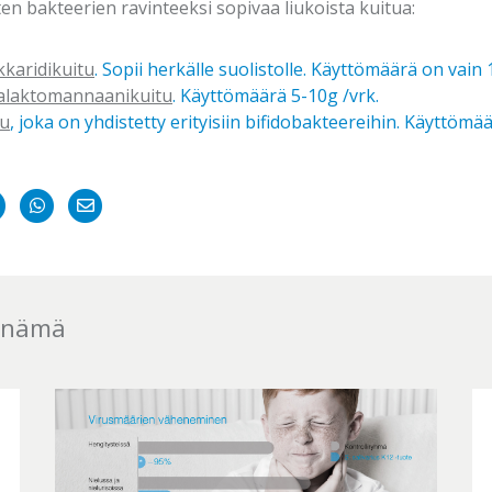
en bakteerien ravinteeksi sopivaa liukoista kuitua:
kkaridikuitu
. Sopii herkälle suolistolle. Käyttömäärä on vain 1
alaktomannaanikuitu
. Käyttömäärä 5-10g /vrk.
tu
, joka on yhdistetty erityisiin bifidobakteereihin. Käyttömä
re
Jaa
Jaa
Share
in
Twitteriin
WhatsAppiin
on
kedIn
Email
s nämä