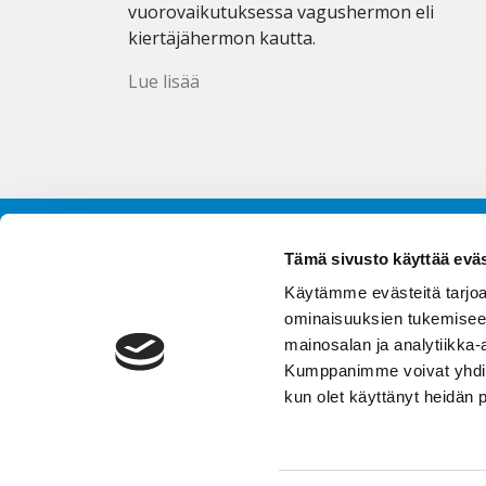
vuorovaikutuksessa vagushermon eli
kiertäjähermon kautta.
Lue lisää
Tämä sivusto käyttää eväs
Käytämme evästeitä tarjoa
Ota y
ominaisuuksien tukemisee
FAQ
mainosalan ja analytiikka-
Tilaa 
Kumppanimme voivat yhdistää 
Ajank
kun olet käyttänyt heidän 
Tieto
Toimi