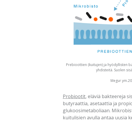
Prebioottien (kuitujen) ja hyödyllisten 
yhdisteitä. Suolen si
Megur ym.2022
Probiootit
, eläviä bakteereja si
butyraattia, asetaattia ja propi
glukoosimetaboliaan. Mikrobist
kuitulisien avulla antaa uusia