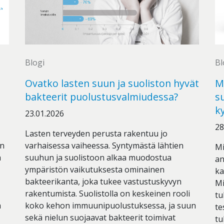
Blogi
Bl
Ovatko lasten suun ja suoliston hyvät
M
bakteerit puolustusvalmiudessa?
s
k
23.01.2026
28
Lasten terveyden perusta rakentuu jo
in
varhaisessa vaiheessa. Syntymästä lähtien
Mi
ä
suuhun ja suolistoon alkaa muodostua
an
ympäristön vaikutuksesta ominainen
ka
bakteerikanta, joka tukee vastustuskyvyn
Mi
rakentumista. Suolistolla on keskeinen rooli
tu
ä
koko kehon immuunipuolustuksessa, ja suun
te
sekä nielun suojaavat bakteerit toimivat
tu