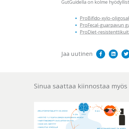
GutGuidella on kolme hyödyllist
ProBifido-xylo-oligosa
ProFecal-guarpavun g
ProDiet-resistenttikui
Jaa
Sha
Jaa uutinen
Facekooki
on
Lin
Sinua saattaa kiinnostaa myö