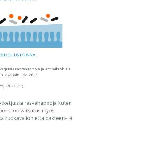
tketjuisia rasvahappoja ja antimikrobisia
ton tasapaino paranee.
.J.Sci.23 (11)
yhytketjuisia rasvahappoja kuten
apoilla on vaikutus myös
 ruokavalion että bakteeri- ja