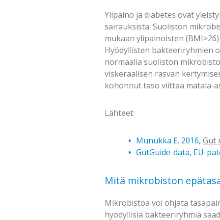
Ylipaino ja diabetes ovat yleist
sairauksista. Suoliston mikrobi
mukaan ylipainoisten (BMI>26) 
Hyödyllisten bakteeriryhmien 
normaalia suoliston mikrobist
viskeraalisen rasvan kertymise
kohonnut taso viittaa matala-a
Lähteet:
Munukka E. 2016,
Gut 
GutGuide-data, EU-pat
Mitä mikrobiston epätasap
Mikrobistoa voi ohjata tasapain
hyödyllisiä bakteeriryhmiä saad