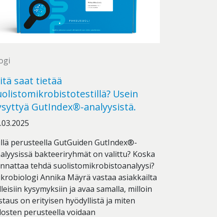
ogi
itä saat tietää
uolistomikrobistotestillä? Usein
ysyttyä GutIndex®-analyysistä.
.03.2025
llä perusteella GutGuiden GutIndex®-
alyysissä bakteeriryhmät on valittu? Koska
nnattaa tehdä suolistomikrobistoanalyysi?
krobiologi Annika Mäyrä vastaa asiakkailta
lleisiin kysymyksiin ja avaa samalla, milloin
staus on erityisen hyödyllistä ja miten
losten perusteella voidaan