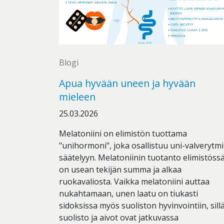
Blogi
Apua hyvään uneen ja hyvään
mieleen
25.03.2026
Melatoniini on elimistön tuottama
"unihormoni", joka osallistuu uni-valverytm
säätelyyn. Melatoniinin tuotanto elimistöss
on usean tekijän summa ja alkaa
ruokavaliosta. Vaikka melatoniini auttaa
nukahtamaan, unen laatu on tiukasti
sidoksissa myös suoliston hyvinvointiin, sill
suolisto ja aivot ovat jatkuvassa