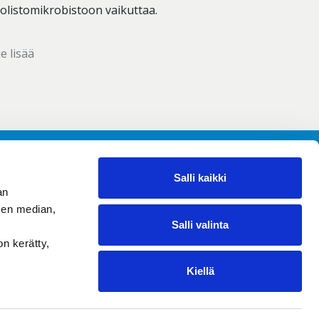
olistomikrobistoon vaikuttaa.
e lisää
Salli kaikki
an
it
OMA GutGuide
sen median,
Ostoskori
Salli valinta
Facebook
Instagram
YouTube
on kerätty,
Kiellä