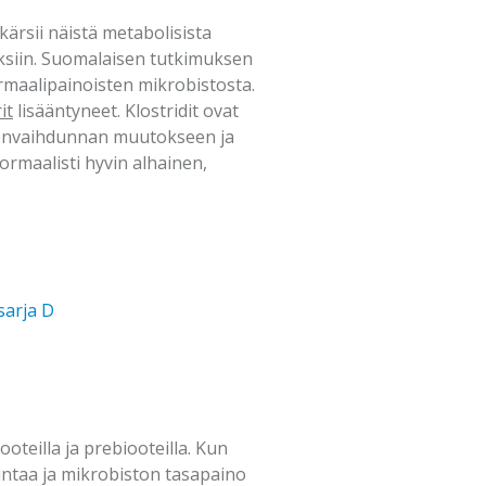
kärsii näistä metabolisista
uksiin. Suomalaisen tutkimuksen
rmaalipainoisten mikrobistosta.
it
lisääntyneet. Klostridit ovat
neenvaihdunnan muutokseen ja
rmaalisti hyvin alhainen,
sarja D
oteilla ja prebiooteilla. Kun
mintaa ja mikrobiston tasapaino