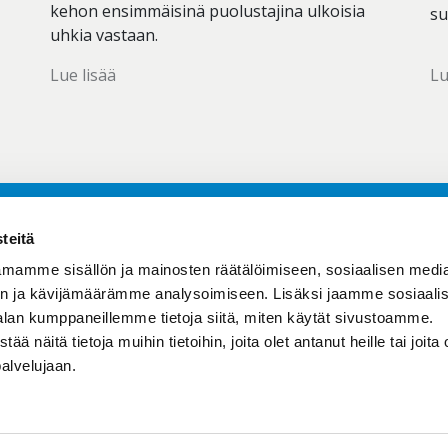
kehon ensimmäisinä puolustajina ulkoisia
su
uhkia vastaan.
Lue lisää
Lu
teitä
mamme sisällön ja mainosten räätälöimiseen, sosiaalisen medi
hteyttä
> Suolisto­mikrobisto­analyys
n ja kävijämäärämme analysoimiseen. Lisäksi jaamme sosiaali
> Tuotteet
alan kumppaneillemme tietoja siitä, miten käytät sivustoamme.
uutiskirje
> GutGuide Lab
näitä tietoja muihin tietoihin, joita olet antanut heille tai joita 
ohtaista
> Näytteenoton ohje
palvelujaan.
turvaseloste
> Tulokset Demo
tusehdot
> Mikrobiologinen sanasto