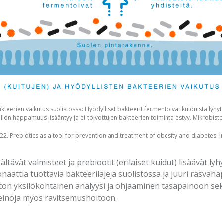
bakteerien vaikutus suolistossa: Hyödylliset bakteerit fermentoivat kuiduista lyhy
sällön happamuus lisääntyy ja ei-toivottujen bakteerien toiminta estyy. Mikrobis
. Prebiotics as a tool for prevention and treatment of obesity and diabetes. Int
sältävät valmisteet ja
prebiootit
(erilaiset kuidut) lisäävät l
onaattia tuottavia bakteerilajeja suolistossa ja juuri rasvah
on yksilökohtainen analyysi ja ohjaaminen tasapainoon sekä
 keinoja myös ravitsemushoitoon.