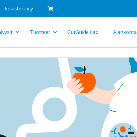
Rekisteröidy
lyysit
Tuotteet
GutGuide Lab
Ajankohta
Toggle
Toggle
Dropdown
Dropdown