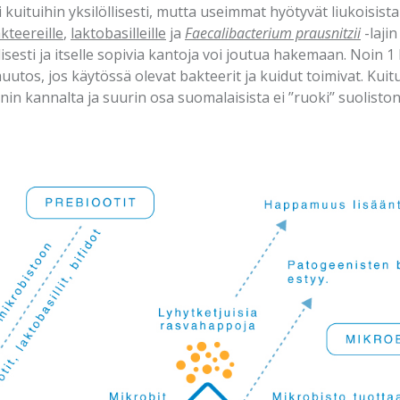
 kuituihin yksilöllisesti, mutta useimmat hyötyvät liukoisista
kteereille
,
laktobasilleille
ja
Faecalibacterium prausnitzii
-lajin
lisesti ja itselle sopivia kantoja voi joutua hakemaan. Noin 
utos, jos käytössä olevat bakteerit ja kuidut toimivat. Kui
in kannalta ja suurin osa suomalaisista ei ’’ruoki’’ suolisto