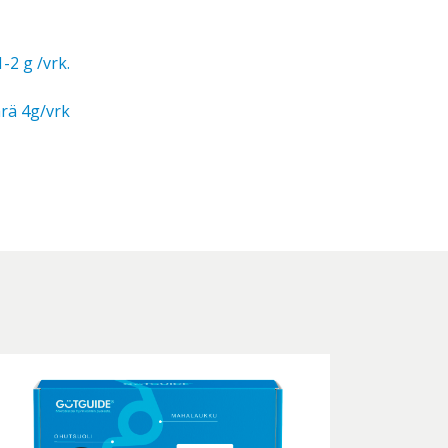
-2 g /vrk.
ärä 4g/vrk