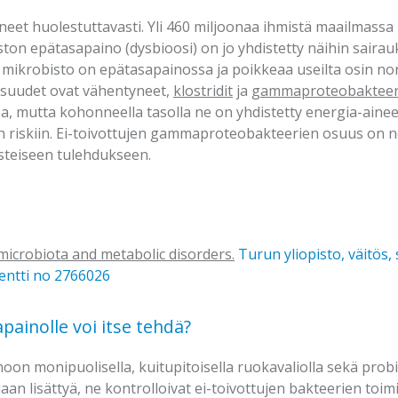
yneet huolestuttavasti. Yli 460 miljoonaa ihmistä maailmassa 
ston epätasapaino (dysbioosi) on jo yhdistetty näihin saira
mikrobisto on epätasapainossa ja poikkeaa useilta osin no
osuudet ovat vähentyneet,
klostridit
ja
gammaproteobakteer
oa, mutta kohonneella tasolla ne on yhdistetty energia-ai
n riskiin. Ei-toivottujen gammaproteobakteerien osuus on no
steiseen tulehdukseen.
microbiota and metabolic disorders.
Turun yliopisto, väitös, 
entti no 2766026
ainolle voi itse tehdä?
oon monipuolisella, kuitupitoisella ruokavaliolla sekä probio
aan lisättyä, ne kontrolloivat ei-toivottujen bakteerien toi