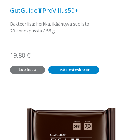
GutGuide®ProVillus50+
Bakteerilisä: herkkä, ikääntyvä suolisto
28 annospussia / 56 g
19,80
€
Lue lisää
Lisää ostoskoriin