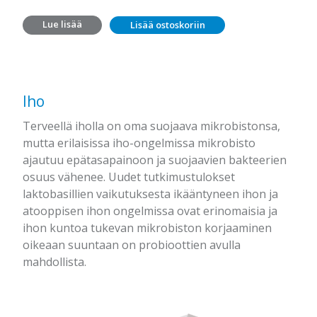
Lue lisää
Lisää ostoskoriin
Iho
Terveellä iholla on oma suojaava mikrobistonsa,
mutta erilaisissa iho-ongelmissa mikrobisto
ajautuu epätasapainoon ja suojaavien bakteerien
osuus vähenee. Uudet tutkimustulokset
laktobasillien vaikutuksesta ikääntyneen ihon ja
atooppisen ihon ongelmissa ovat erinomaisia ja
ihon kuntoa tukevan mikrobiston korjaaminen
oikeaan suuntaan on probioottien avulla
mahdollista.