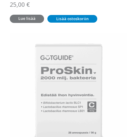
25,00
€
Lue lisää
Lisää ostoskoriin