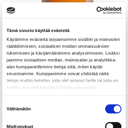
Tämä sivusto käyttää evästeitä
Käytämme evästeitä tarjoamamme sisällön ja mainosten
GutGuide®ProResista
räätälöimiseen, sosiaalisen median ominaisuuksien
tukemiseen ja kävijämäärämme analysoimiseen. Lisäksi
Bakteerien ravintokuitu
jaamme sosiaalisen median, mainosalan ja analytiikka-
Resistentti maissikuitu
alan kumppaneillemme tietoja siitä, miten käytät
60 annosta / 300 g
sivustoamme. Kumppanimme voivat yhdistää näitä
tietoja muihin tietoihin, joita olet antanut heille tai joita on
kerätty, kun olet käyttänyt heidän palvelujaan.
19,00
€
Suostumuksen
Lue lisää
Lisää ostoskoriin
Välttämätön
valinta
Mieltymykset