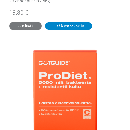
28 annospussia / 56g
19,80
€
Lue lisää
Lisää ostoskoriin