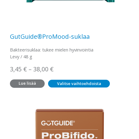
GutGuide®ProMood-suklaa
Bakteerisuklaa: tukee mielen hyvinvointia
Levy / 48 g
Hintaluokka:
3,45
€
–
38,00
€
3,45 €
Lue lisää
Valitse vaihtoehdoista
–
38,00 €