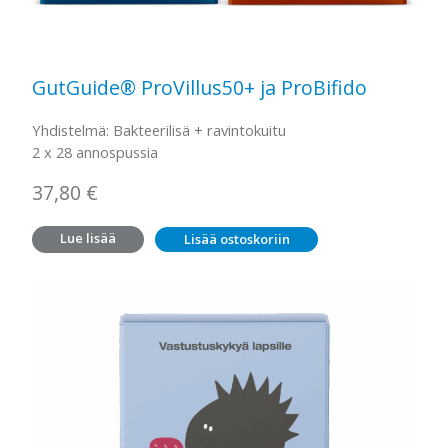
GutGuide® ProVillus50+ ja ProBifido
Yhdistelmä: Bakteerilisä + ravintokuitu
2 x 28 annospussia
37,80
€
Lue lisää
Lisää ostoskoriin