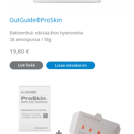
GutGuide®ProSkin
Bakteerilisä: edistää ihon hyvinvointia
28 annospussia / 56g
19,80
€
Lue lisää
Lisää ostoskoriin