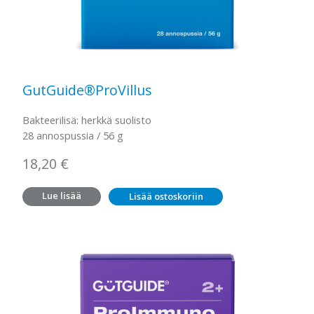
GutGuide®ProVillus
Bakteerilisä: herkkä suolisto
28 annospussia / 56 g
18,20
€
Lue lisää
Lisää ostoskoriin