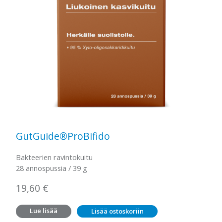
GutGuide®ProBifido
Bakteerien ravintokuitu
28 annospussia / 39 g
19,60
€
Lue lisää
Lisää ostoskoriin