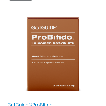
GutGuide®ProBifido