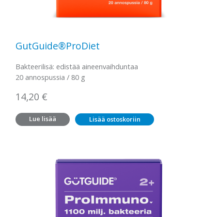
GutGuide®ProDiet
Bakteerilisä: edistää aineenvaihduntaa
20 annospussia / 80 g
14,20
€
Lue lisää
Lisää ostoskoriin