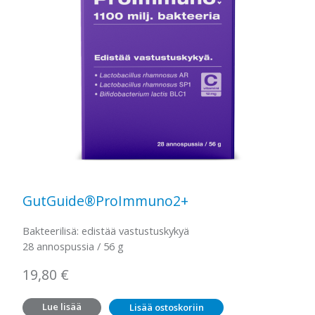
GutGuide®ProImmuno2+
Bakteerilisä: edistää vastustuskykyä
28 annospussia / 56 g
19,80
€
Lue lisää
Lisää ostoskoriin