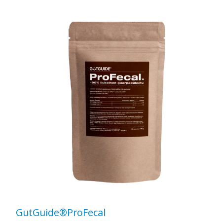
GutGuide®ProFecal