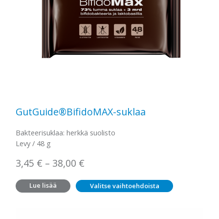
GutGuide®BifidoMAX-suklaa
Bakteerisuklaa: herkkä suolisto
Levy / 48 g
Hintaluokka:
3,45
€
–
38,00
€
3,45 €
Lue lisää
Valitse vaihtoehdoista
–
38,00 €