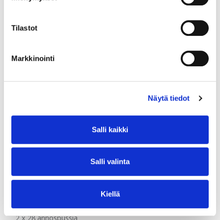
Tilastot
Markkinointi
Näytä tiedot
Salli kaikki
Salli valinta
GutGuide®ProVillus ja ProBifido
Kiellä
Yhdistelmä: Bakteerilisä + ravintokuitu
2 x 28 annospussia