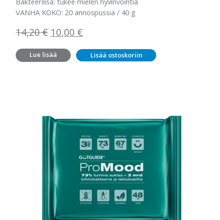
Bakteerilisä: tukee mielen hyvinvointia
VANHA KOKO: 20 annospussia / 40 g
Alkuperäinen
Nykyinen
14,20
€
10,00
€
hinta
hinta
Lue lisää
Lisää ostoskoriin
oli:
on:
14,20 €.
10,00 €.