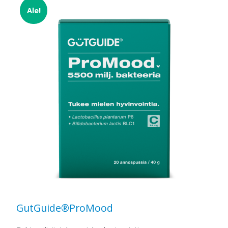
Ale!
GutGuide®ProMood