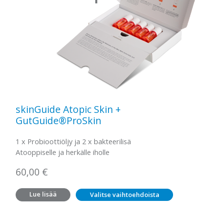
skinGuide Atopic Skin +
GutGuide®ProSkin
1 x Probioottiöljy ja 2 x bakteerilisä
Atooppiselle ja herkälle iholle
60,00
€
Lue lisää
Valitse vaihtoehdoista