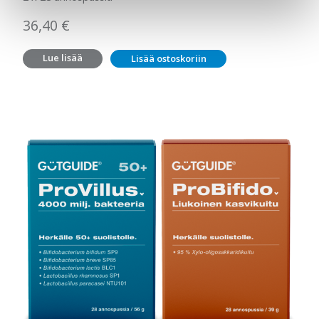
36,40
€
Lue lisää
Lisää ostoskoriin