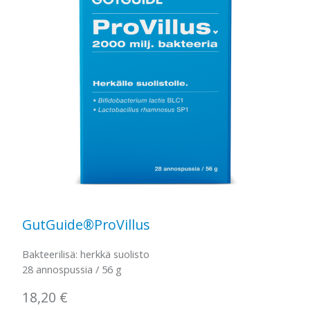
GutGuide®ProVillus
Bakteerilisä: herkkä suolisto
28 annospussia / 56 g
18,20
€