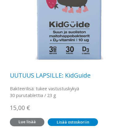
UUTUUS LAPSILLE: KidGuide
Bakteerilisä: tukee vastustuskykyä
30 purutablettia / 23 g
15,00
€
Lue lisää
Lisää ostoskoriin