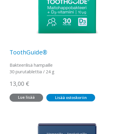
ToothGuide®
Bakteerilisä hampaille
30 purutablettia / 24 g
13,00
€
Lue lisää
Lisää ostoskoriin