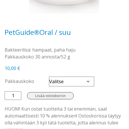
PetGuide®Oral / suu
Bakteerilisä: hampaat, paha haju
Pakkauskoko 30 annosta/52 g
10,00
€
Pakkauskoko
PetGuide®Oral
Lisää ostoskoriin
/
suu
HUOM! Kun ostat tuotteita 3 tai enemmän, saat
määrä
automaattisesti 10 % alennuksen! Ostoskorissa täytyy
olla vähintään 3 kpl tätä tuotetta, jotta alennus tulee