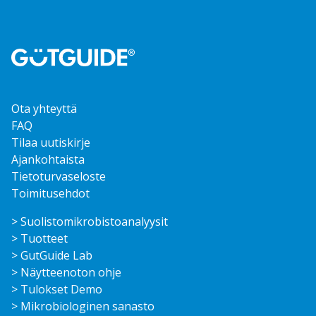
muunnelma.
Voit
tehdä
valinnat
tuotteen
sivulla.
Ota yhteyttä
FAQ
Tilaa uutiskirje
Ajankohtaista
Tietoturvaseloste
Toimitusehdot
> Suolisto­mikrobisto­analyysit
> Tuotteet
> GutGuide Lab
> Näytteenoton ohje
> Tulokset Demo
> Mikrobiologinen sanasto