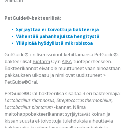
voimaan.
PetGuide®-bakteerilisä:
Syrjäyttää ei-toivottuja bakteereja
Vähentää pahanhajuista hengitystä
Ylläpitää hyödyllistä mikrobistoa
GutGuide® on lisenssoinut kehittämänsä PetGuide®-
bakteerilisät
Biofarm
Oy:n
AIKA
-tuoteperheeseen.
Bakteerikannat eivät ole muuttuneet vaan ainoastaan
pakkauksen ulkoasu ja nimi ovat uudistuneet >
PetGuide®Oral.
PetGuide®Oral-bakteerilisä sisältää 3 eri bakteerilajia:
Lactobacillus rhamnosus
,
Streptococcus thermophilus,
Lactobacillus plantarum
-kannat. Nämä
maitohappobakteerikannat syrjäyttävät koiran ja
kissan suusta ei-toivottuja tulehduksia aiheuttavia
bakteereita ja vähentäen samalla pahanhajuista