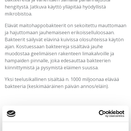
hengitystä. Jatkuva käyttö ylläpitää hyödyllistä
mikrobistoa.
Elävät maitohappobakteerit on sekoitettu mauttomaan
ja hajuttomaan jauhemaiseen erikoisselluloosaan.
Bakteerit säilyvät elävinä kuivissa olosuhteissa käytön
ajan. Kostuessaan bakteereja sisältävä jauhe
muodostaa geelimäisen rakenteen limakalvoille ja
hampaiden pinnalle, joka edesauttaa bakteerien
kiinnittymistä ja pysymistä eläimen suussa.
Yksi teelusikallinen sisältää n. 1000 miljoonaa elävää
bakteeria (keskimääräinen päivän annos/eläin).
Tuotetiedot | Produktinformation:
Ainesosat | Ingredienser:
Streptococcus thermophilus
SP4*,
Lactobacillus plantarum
14D*,
Lactobacillus