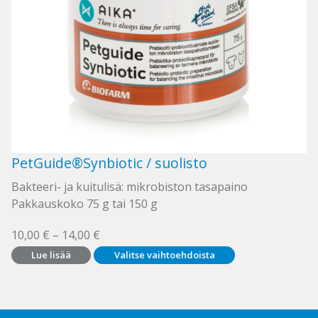
PetGuide®Synbiotic / suolisto
Bakteeri- ja kuitulisä: mikrobiston tasapaino
Pakkauskoko 75 g tai 150 g
Hintaluokka:
10,00
€
–
14,00
€
10,00 €
Tällä
Lue lisää
Valitse vaihtoehdoista
-
14,00 €
tuotteella
on
useampi