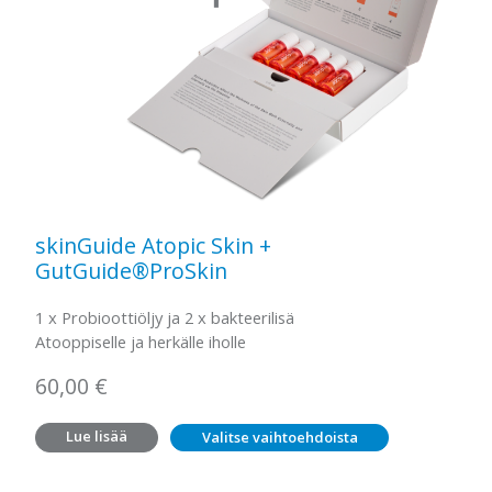
skinGuide Atopic Skin +
GutGuide®ProSkin
1 x Probioottiöljy ja 2 x bakteerilisä
Atooppiselle ja herkälle iholle
60,00
€
Lue lisää
Valitse vaihtoehdoista