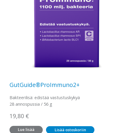
GutGuide®ProImmuno2+
Bakteerilisä: edistää vastustuskykyä
28 annospussia / 56 g
19,80
€
Lue lisää
Lisää ostoskoriin