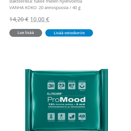
Bakteerilisä: tukee mielen hyvinvointia
VANHA KOKO: 20 annospussia / 40 g
Alkuperäinen
Nykyinen
14,20
€
10,00
€
hinta
hinta
Lue lisää
Lisää ostoskoriin
oli:
on:
14,20 €.
10,00 €.