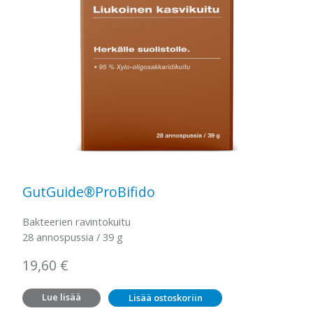
GutGuide®ProBifido
Bakteerien ravintokuitu
28 annospussia / 39 g
19,60
€
Lue lisää
Lisää ostoskoriin