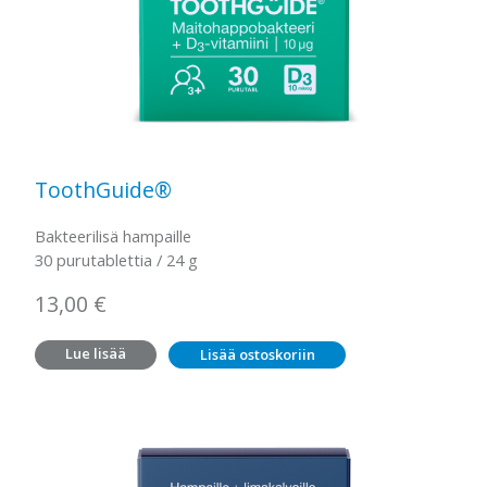
ToothGuide®
Bakteerilisä hampaille
30 purutablettia / 24 g
13,00
€
Lue lisää
Lisää ostoskoriin