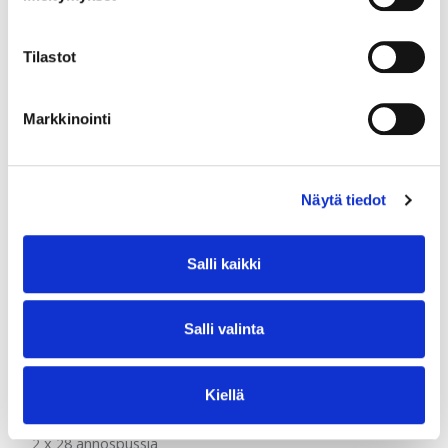
Tilastot
Markkinointi
Näytä tiedot
Salli kaikki
Salli valinta
GutGuide®ProVillus ja ProBifido
Kiellä
Yhdistelmä: Bakteerilisä + ravintokuitu
2 x 28 annospussia