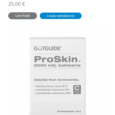
25,00
€
Lue lisää
Lisää ostoskoriin