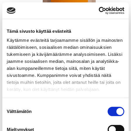
Tämä sivusto käyttää evästeitä
Käytämme evästeitä tarjoamamme sisällön ja mainosten
GutGuide®ProResista
räätälöimiseen, sosiaalisen median ominaisuuksien
tukemiseen ja kävijämäärämme analysoimiseen. Lisäksi
Bakteerien ravintokuitu
jaamme sosiaalisen median, mainosalan ja analytiikka-
Resistentti maissikuitu
alan kumppaneillemme tietoja siitä, miten käytät
60 annosta / 300 g
sivustoamme. Kumppanimme voivat yhdistää näitä
tietoja muihin tietoihin, joita olet antanut heille tai joita on
kerätty, kun olet käyttänyt heidän palvelujaan.
19,00
€
Suostumuksen
Lue lisää
Lisää ostoskoriin
Välttämätön
valinta
Mieltymykset