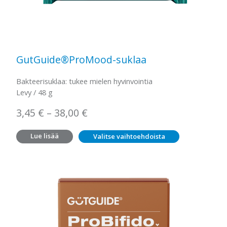
GutGuide®ProMood-suklaa
Bakteerisuklaa: tukee mielen hyvinvointia
Levy / 48 g
Hintaluokka:
3,45
€
–
38,00
€
3,45 €
Lue lisää
Valitse vaihtoehdoista
–
38,00 €