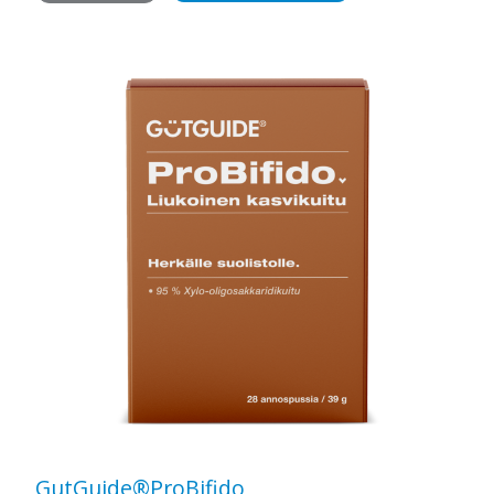
GutGuide®ProBifido