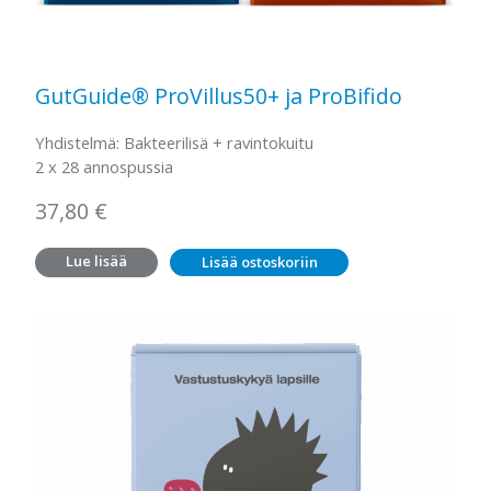
GutGuide® ProVillus50+ ja ProBifido
Yhdistelmä: Bakteerilisä + ravintokuitu
2 x 28 annospussia
37,80
€
Lue lisää
Lisää ostoskoriin