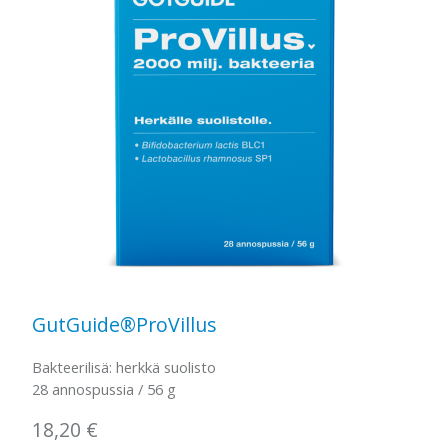
GutGuide®ProVillus
Bakteerilisä: herkkä suolisto
28 annospussia / 56 g
18,20
€