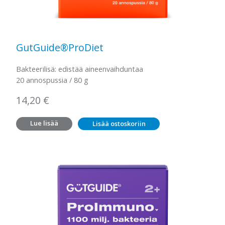
GutGuide®ProDiet
Bakteerilisä: edistää aineenvaihduntaa
20 annospussia / 80 g
14,20
€
Lue lisää
Lisää ostoskoriin