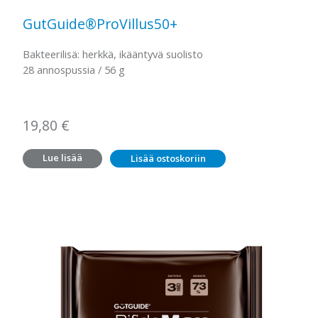
GutGuide®ProVillus50+
Bakteerilisä: herkkä, ikääntyvä suolisto
28 annospussia / 56 g
19,80
€
Lue lisää
Lisää ostoskoriin