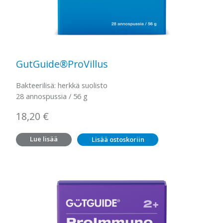
GutGuide®ProVillus
Bakteerilisä: herkkä suolisto
28 annospussia / 56 g
18,20
€
Lue lisää
Lisää ostoskoriin