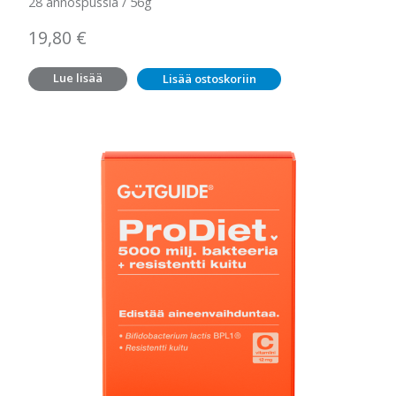
28 annospussia / 56g
19,80
€
Lue lisää
Lisää ostoskoriin