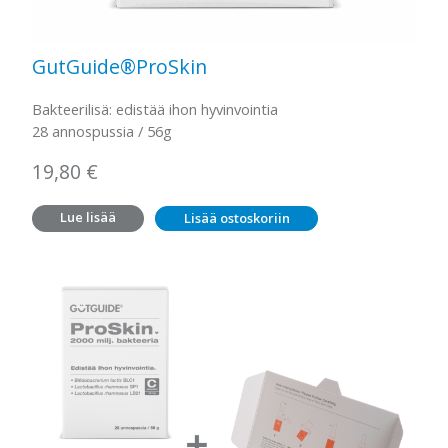
GutGuide®ProSkin
Bakteerilisä: edistää ihon hyvinvointia
28 annospussia / 56g
19,80
€
Lue lisää
Lisää ostoskoriin