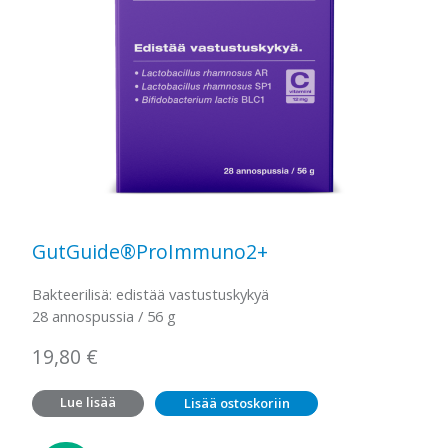
GutGuide®ProImmuno2+
Bakteerilisä: edistää vastustuskykyä
28 annospussia / 56 g
19,80
€
Lue lisää
Lisää ostoskoriin