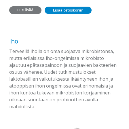
Lue lisää
Lisää ostoskoriin
Iho
Terveellä iholla on oma suojaava mikrobistonsa,
mutta erilaisissa iho-ongelmissa mikrobisto
ajautuu epätasapainoon ja suojaavien bakteerien
osuus vähenee. Uudet tutkimustulokset
laktobasillien vaikutuksesta ikääntyneen ihon ja
atooppisen ihon ongelmissa ovat erinomaisia ja
ihon kuntoa tukevan mikrobiston korjaaminen
oikeaan suuntaan on probioottien avulla
mahdollista.