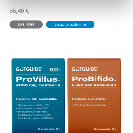
36,40
€
Lue lisää
Lisää ostoskoriin