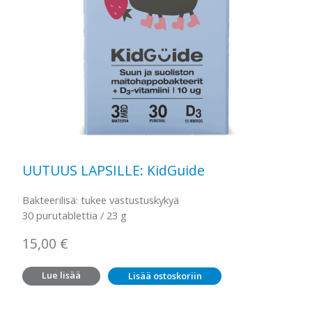
UUTUUS LAPSILLE: KidGuide
Bakteerilisä: tukee vastustuskykyä
30 purutablettia / 23 g
15,00
€
Lue lisää
Lisää ostoskoriin