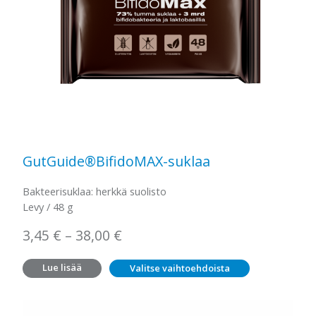
GutGuide®BifidoMAX-suklaa
Bakteerisuklaa: herkkä suolisto
Levy / 48 g
Hintaluokka:
3,45
€
–
38,00
€
3,45 €
Lue lisää
Valitse vaihtoehdoista
–
38,00 €