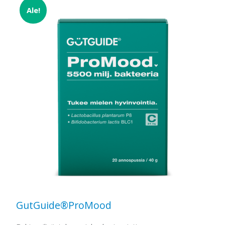
Ale!
GutGuide®ProMood