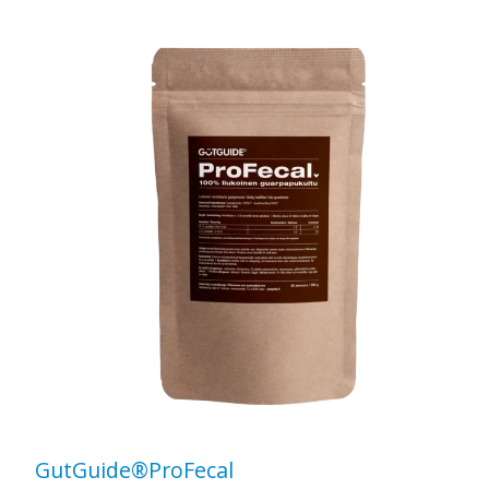
GutGuide®ProFecal