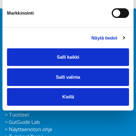
Markkinointi
Näytä tiedot
Salli kaikki
Ota yhteyttä
FAQ
Tilaa uutiskirje
Salli valinta
Ajankohtaista
Tietoturvaseloste
Toimitusehdot
Kiellä
> Suolisto­mikrobisto­analyysit
> Tuotteet
> GutGuide Lab
> Näytteenoton ohje