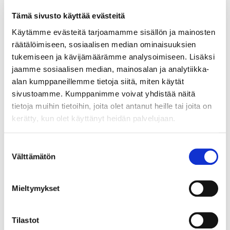
Tämä sivusto käyttää evästeitä
Käytämme evästeitä tarjoamamme sisällön ja mainosten
Blogi
räätälöimiseen, sosiaalisen median ominaisuuksien
Suolistomikrobistolla on yhteys ylipainoon ja
tukemiseen ja kävijämäärämme analysoimiseen. Lisäksi
diabetesriskiin
jaamme sosiaalisen median, mainosalan ja analytiikka-
alan kumppaneillemme tietoja siitä, miten käytät
06.10.2022
sivustoamme. Kumppanimme voivat yhdistää näitä
Ylipaino ja diabetes ovat yleistyneet huolestuttavasti.
tietoja muihin tietoihin, joita olet antanut heille tai joita on
Yli 460 miljoonaa ihmistä maailmassa kärsii näistä
kerätty, kun olet käyttänyt heidän palvelujaan.
metabolisista sairauksista. Suomalaisen tutkimuksen
mukaan ylipainoisten (BMI>26) mikrobisto on
Suostumuksen
epätasapainossa ja poikkeaa useilta osin
Välttämätön
valinta
normaalipainoisten mikrobistosta.
Lue lisää
Mieltymykset
Tilastot