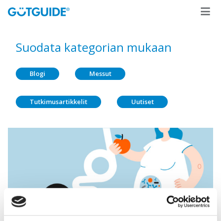
Suodata kategorian mukaan
Blogi
Messut
Tutkimusartikkelit
Uutiset