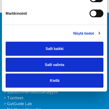
Markkinointi
Näytä tiedot
Salli kaikki
Ota yhteyttä
FAQ
Tilaa uutiskirje
Salli valinta
Ajankohtaista
Tietoturvaseloste
Kiellä
Toimitusehdot
> Suolisto­mikrobisto­analyysit
> Tuotteet
> GutGuide Lab