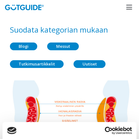
Suodata kategorian mukaan
Blogi
Messut
Tutkimusartikkelit
Uutiset