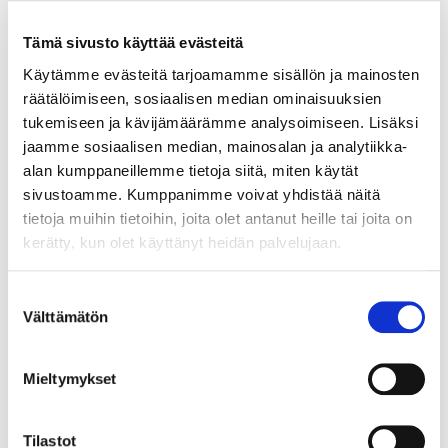
Tämä sivusto käyttää evästeitä
Blogi
Käytämme evästeitä tarjoamamme sisällön ja mainosten
räätälöimiseen, sosiaalisen median ominaisuuksien
Suolistobakteerit auttavat ehkäisemään
tukemiseen ja kävijämäärämme analysoimiseen. Lisäksi
viskeraalista rasvaa
jaamme sosiaalisen median, mainosalan ja analytiikka-
03.02.2025
alan kumppaneillemme tietoja siitä, miten käytät
sivustoamme. Kumppanimme voivat yhdistää näitä
Suolistomikrobistolla on keskeinen rooli terveydelle
tietoja muihin tietoihin, joita olet antanut heille tai joita on
haitallisen viskeraalisen eli sisäelinrasvan kertymisessä
kerätty, kun olet käyttänyt heidän palvelujaan.
ja painonhallinassa, sillä suoliston bakteerit säätelevät
kylläisyyteen liittyvää viestintää suolistosta aivoihin.
Suostumuksen
Sisäelinrasvan ajatellaan usein olevan vain
Välttämätön
valinta
ylipainoisten ongelma, mutta viskeraalinen rasva voi
myös piilotella hoikan ulkomuodon suojassa.
Mieltymykset
Lue lisää
Tilastot