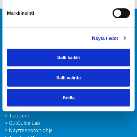
Markkinointi
Näytä tiedot
Salli kaikki
Ota yhteyttä
FAQ
Tilaa uutiskirje
Salli valinta
Ajankohtaista
Tietoturvaseloste
Toimitusehdot
Kiellä
> Suolisto­mikrobisto­analyysit
> Tuotteet
> GutGuide Lab
> Näytteenoton ohje