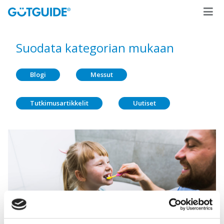
Suodata kategorian mukaan
Blogi
Messut
Tutkimusartikkelit
Uutiset