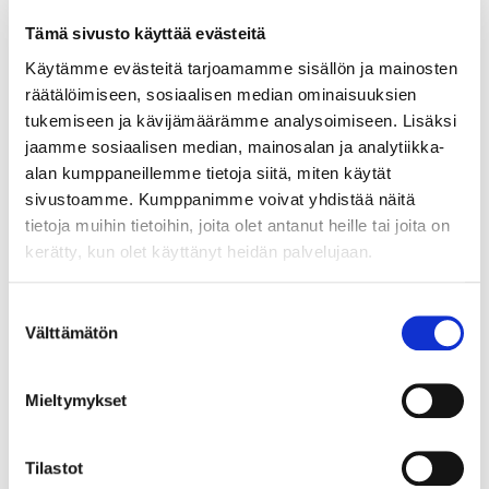
Tämä sivusto käyttää evästeitä
Käytämme evästeitä tarjoamamme sisällön ja mainosten
Blogi
räätälöimiseen, sosiaalisen median ominaisuuksien
Lasten omat hyvät suun ja nielun
tukemiseen ja kävijämäärämme analysoimiseen. Lisäksi
suojabakteerit
jaamme sosiaalisen median, mainosalan ja analytiikka-
alan kumppaneillemme tietoja siitä, miten käytät
01.06.2022
sivustoamme. Kumppanimme voivat yhdistää näitä
Suun mikrobisto suojaa suun ja nielun aluetta ei-
tietoja muihin tietoihin, joita olet antanut heille tai joita on
toivotuilta bakteereilta ja viruksilta. S. salivarius M18 -
kerätty, kun olet käyttänyt heidän palvelujaan.
bakteerit vähensivät merkittävästi 8-9 vuotiaitten
suomalaisten lasten (n=40) S. mutans -bakteerien
Suostumuksen
osuutta 4 vk:n aikana. (Salminen S. 2017. HY
Välttämätön
valinta
Lääketieteellinen tiedekunta).
Lue lisää
Mieltymykset
Tilastot