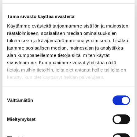
Tämä sivusto käyttää evästeitä
Blogi
Käytämme evästeitä tarjoamamme sisällön ja mainosten
Kuituja hyvien suolistobakteerien ravinnoksi
räätälöimiseen, sosiaalisen median ominaisuuksien
tukemiseen ja kävijämäärämme analysoimiseen. Lisäksi
07.10.2024
jaamme sosiaalisen median, mainosalan ja analytiikka-
Kuidut ovat välttämättömiä suoliston toiminnalle ja
alan kumppaneillemme tietoja siitä, miten käytät
koko kehon terveydelle. Ne ovat koostumukseltaan
sivustoamme. Kumppanimme voivat yhdistää näitä
hiilihydraatteja, joita elimistö ei pysty pilkkomaan, vaan
tietoja muihin tietoihin, joita olet antanut heille tai joita on
ne kulkeutuvat paksusuoleen hyödyllisten
kerätty, kun olet käyttänyt heidän palvelujaan.
bifidobakteerien, laktobasillien ja Faecalibacterium
prausnitzii-lajin bakteerien ravinnoksi. Jos
Suostumuksen
ruokavaliossa on liian vähän kuituja nämä hyvät
Välttämätön
valinta
bakteerit näkevät nälkää. Kuitusuositus naisille on noin
25g /vrk, miehille noin 35g/vrk.
Mieltymykset
Lue lisää