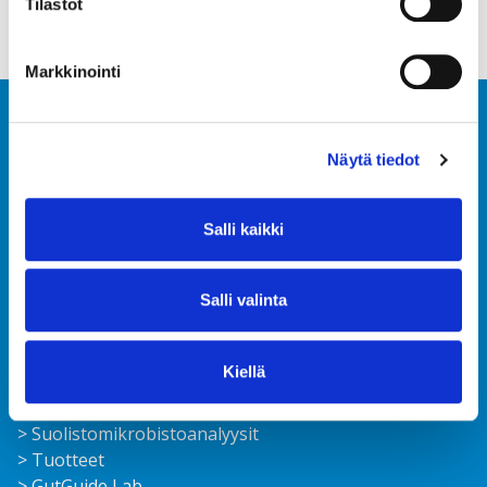
Tilastot
Markkinointi
Näytä tiedot
Salli kaikki
Ota yhteyttä
FAQ
Salli valinta
Tilaa uutiskirje
Ajankohtaista
Tietoturvaseloste
Kiellä
Toimitusehdot
> Suolisto­mikrobisto­analyysit
> Tuotteet
> GutGuide Lab