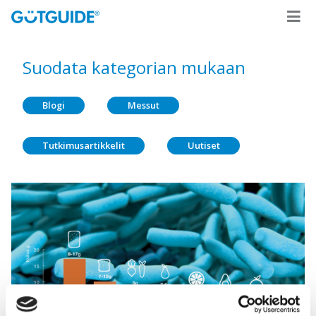
Suodata kategorian mukaan
Blogi
Messut
Tutkimusartikkelit
Uutiset