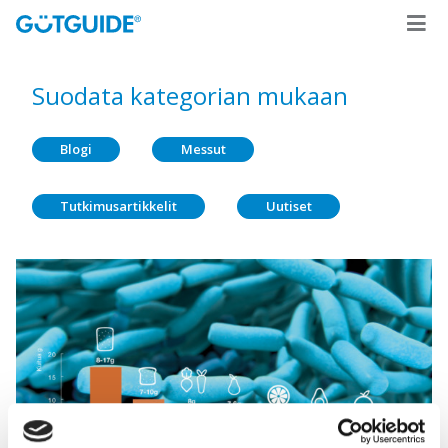
Suodata kategorian mukaan
Blogi
Messut
Tutkimusartikkelit
Uutiset