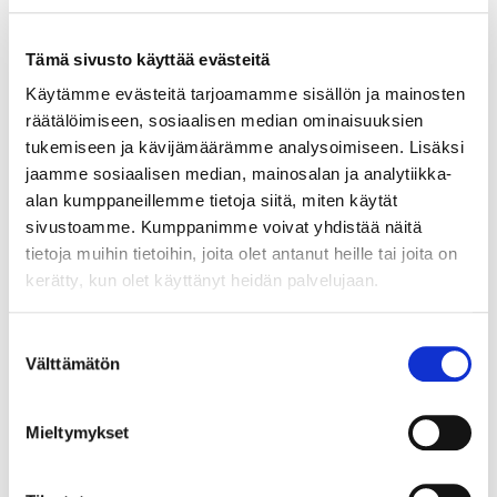
Tämä sivusto käyttää evästeitä
Blogi
Käytämme evästeitä tarjoamamme sisällön ja mainosten
Kuituja hyvien suolistobakteerien ravinnoksi
räätälöimiseen, sosiaalisen median ominaisuuksien
tukemiseen ja kävijämäärämme analysoimiseen. Lisäksi
07.10.2024
jaamme sosiaalisen median, mainosalan ja analytiikka-
Kuidut ovat välttämättömiä suoliston toiminnalle ja
alan kumppaneillemme tietoja siitä, miten käytät
koko kehon terveydelle. Ne ovat koostumukseltaan
sivustoamme. Kumppanimme voivat yhdistää näitä
hiilihydraatteja, joita elimistö ei pysty pilkkomaan, vaan
tietoja muihin tietoihin, joita olet antanut heille tai joita on
ne kulkeutuvat paksusuoleen hyödyllisten
kerätty, kun olet käyttänyt heidän palvelujaan.
bifidobakteerien, laktobasillien ja Faecalibacterium
prausnitzii-lajin bakteerien ravinnoksi. Jos
Suostumuksen
ruokavaliossa on liian vähän kuituja nämä hyvät
Välttämätön
valinta
bakteerit näkevät nälkää. Kuitusuositus naisille on noin
25g /vrk, miehille noin 35g/vrk.
Mieltymykset
Lue lisää