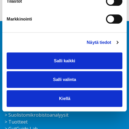
Tilastot
Markkinointi
Näytä tiedot
Salli kaikki
Ota yhteyttä
FAQ
Salli valinta
Tilaa uutiskirje
Ajankohtaista
Tietoturvaseloste
Kiellä
Toimitusehdot
> Suolisto­mikrobisto­analyysit
> Tuotteet
> GutGuide Lab