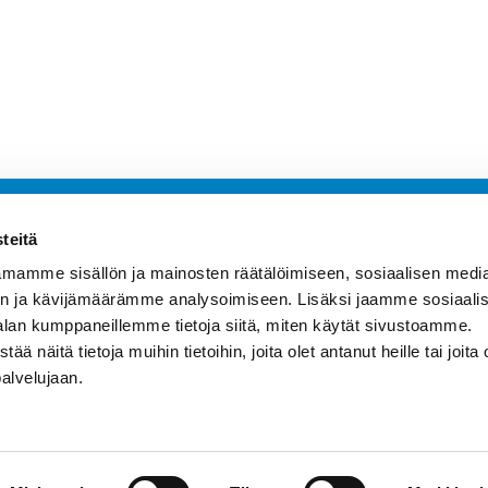
teitä
mamme sisällön ja mainosten räätälöimiseen, sosiaalisen medi
hteyttä
> Suolisto­mikrobisto­analyys
n ja kävijämäärämme analysoimiseen. Lisäksi jaamme sosiaali
> Tuotteet
alan kumppaneillemme tietoja siitä, miten käytät sivustoamme.
uutiskirje
> GutGuide Lab
näitä tietoja muihin tietoihin, joita olet antanut heille tai joita 
ohtaista
> Näytteenoton ohje
palvelujaan.
turvaseloste
> Tulokset Demo
tusehdot
> Mikrobiologinen sanasto