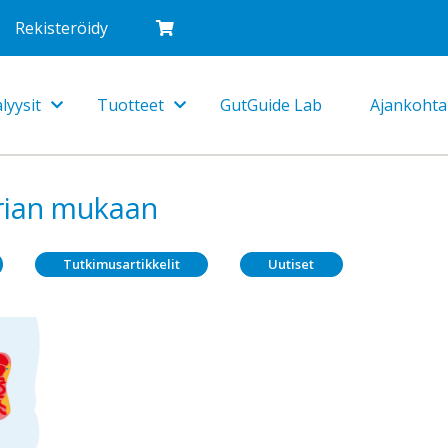
Rekisteröidy
lyysit
Tuotteet
GutGuide Lab
Ajankohta
Toggle
Toggle
Dropdown
Dropdown
rian mukaan
Tutkimusartikkelit
Uutiset