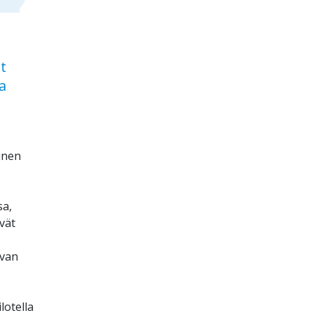
t
a
inen
sa,
evät
svan
lotella