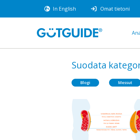
In English
Omat tietoni
Ana
Suodata katego
Blogi
Messut