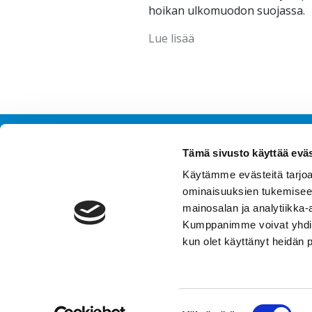
hoikan ulkomuodon suojassa.
Lue lisää
Tämä sivusto käyttää eväs
Käytämme evästeitä tarjoa
Ota y
ominaisuuksien tukemisee
FAQ
mainosalan ja analytiikka-
Tilaa 
Kumppanimme voivat yhdistää 
Ajank
kun olet käyttänyt heidän 
Tieto
Toimi
Suostumuksen