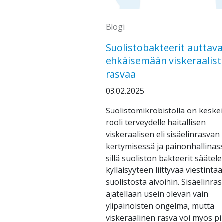
Blogi
Suolistobakteerit auttava
ehkäisemään viskeraalist
rasvaa
03.02.2025
Suolistomikrobistolla on keske
rooli terveydelle haitallisen
viskeraalisen eli sisäelinrasvan
kertymisessä ja painonhallinas
sillä suoliston bakteerit säätel
kylläisyyteen liittyvää viestintää
suolistosta aivoihin. Sisäelinra
ajatellaan usein olevan vain
ylipainoisten ongelma, mutta
viskeraalinen rasva voi myös pii