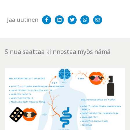
Jaa
Share
Jaa
Jaa
Share
Jaa uutinen
Facekookiin
on
Twitteriin
WhatsAppiin
on
LinkedIn
Email
Sinua saattaa kiinnostaa myös nämä