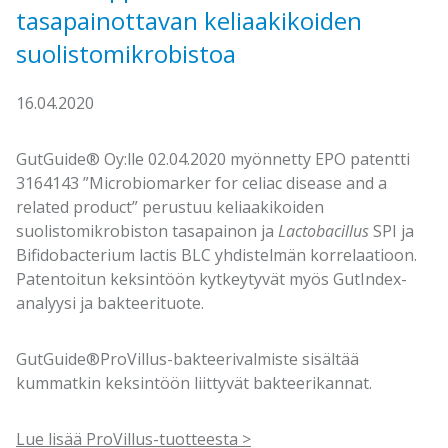
tasapainottavan keliaakikoiden
suolistomikrobistoa
16.04.2020
GutGuide® Oy:lle 02.04.2020 myönnetty EPO patentti
3164143 ”Microbiomarker for celiac disease and a
related product” perustuu keliaakikoiden
suolistomikrobiston tasapainon ja
Lactobacillus
SPI ja
Bifidobacterium lactis BLC yhdistelmän korrelaatioon.
Patentoitun keksintöön kytkeytyvät myös GutIndex-
analyysi ja bakteerituote.
GutGuide®ProVillus-bakteerivalmiste sisältää
kummatkin keksintöön liittyvät bakteerikannat.
Lue lisää ProVillus-tuotteesta >