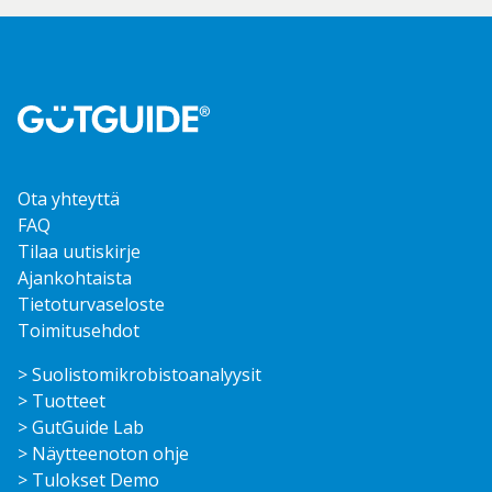
Ota yhteyttä
FAQ
Tilaa uutiskirje
Ajankohtaista
Tietoturvaseloste
Toimitusehdot
> Suolisto­mikrobisto­analyysit
> Tuotteet
> GutGuide Lab
> Näytteenoton ohje
> Tulokset Demo