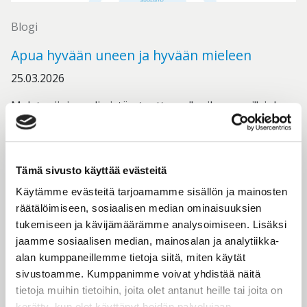
Blogi
Apua hyvään uneen ja hyvään mieleen
25.03.2026
Melatoniini on elimistön tuottama "unihormoni", joka
osallistuu uni-valverytmin säätelyyn. Melatoniinin
tuotanto elimistössä on usean tekijän summa ja alkaa
ruokavaliosta. Vaikka melatoniini auttaa nukahtamaan,
unen laatu on tiukasti sidoksissa myös suoliston
Tämä sivusto käyttää evästeitä
hyvinvointiin, sillä suolisto ja aivot ovat jatkuvassa
Käytämme evästeitä tarjoamamme sisällön ja mainosten
vuorovaikutuksessa vagushermon eli kiertäjähermon
räätälöimiseen, sosiaalisen median ominaisuuksien
kautta.
tukemiseen ja kävijämäärämme analysoimiseen. Lisäksi
jaamme sosiaalisen median, mainosalan ja analytiikka-
Lue lisää
alan kumppaneillemme tietoja siitä, miten käytät
sivustoamme. Kumppanimme voivat yhdistää näitä
tietoja muihin tietoihin, joita olet antanut heille tai joita on
kerätty, kun olet käyttänyt heidän palvelujaan.