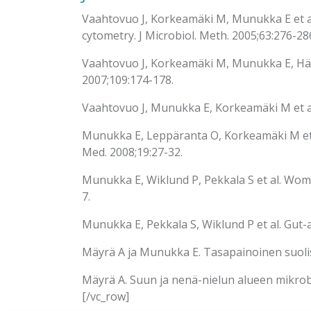
Vaahtovuo J, Korkeamäki M, Munukka E et al
cytometry. J Microbiol. Meth. 2005;63:276-28
Vaahtovuo J, Korkeamäki M, Munukka E, Hämee
2007;109:174-178.
Vaahtovuo J, Munukka E, Korkeamäki M et al.
Munukka E, Leppäranta O, Korkeamäki M et al. 
Med. 2008;19:27-32.
Munukka E, Wiklund P, Pekkala S et al. Wome
7.
Munukka E, Pekkala S, Wiklund P et al. Gut-a
Mäyrä A ja Munukka E. Tasapainoinen suolis
Mäyrä A. Suun ja nenä-nielun alueen mikrob
[/vc_row]