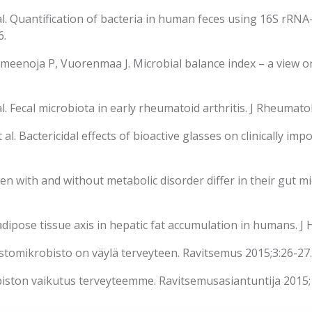
. Quantification of bacteria in human feces using 16S rRNA
6.
noja P, Vuorenmaa J. Microbial balance index – a view on in
 Fecal microbiota in early rheumatoid arthritis. J Rheumatol
Bactericidal effects of bioactive glasses on clinically import
n with and without metabolic disorder differ in their gut m
dipose tissue axis in hepatic fat accumulation in humans. J 
tomikrobisto on väylä terveyteen. Ravitsemus 2015;3:26-27.
iston vaikutus terveyteemme. Ravitsemusasiantuntija 2015;1