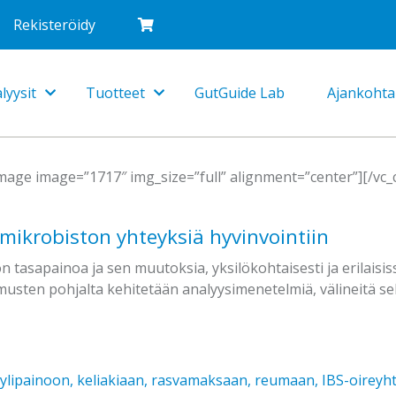
Rekisteröidy
lyysit
Tuotteet
GutGuide Lab
Ajankohta
Toggle
Toggle
Dropdown
Dropdown
image image=”1717″ img_size=”full” alignment=”center”][/vc
omikrobiston yhteyksiä hyvinvointiin
n tasapainoa ja sen muutoksia, yksilökohtaisesti ja erilaisi
musten pohjalta kehitetään analyysimenetelmiä, välineitä s
 ylipainoon, keliakiaan, rasvamaksaan, reumaan, IBS-oireyh