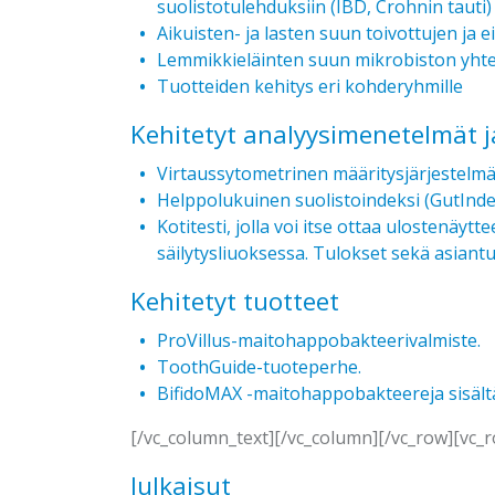
suolistotulehduksiin (IBD, Crohnin tauti
Aikuisten- ja lasten suun toivottujen ja e
Lemmikkieläinten suun mikrobiston yhte
Tuotteiden kehitys eri kohderyhmille
Kehitetyt analyysimenetelmät ja
Virtaussytometrinen määritysjärjestelmä 
Helppolukuinen suolistoindeksi (GutInde
Kotitesti, jolla voi itse ottaa ulostenä
säilytysliuoksessa. Tulokset sekä asiantun
Kehitetyt tuotteet
ProVillus-maitohappobakteerivalmiste.
ToothGuide-tuoteperhe.
BifidoMAX -maitohappobakteereja sisäl
[/vc_column_text][/vc_column][/vc_row][vc_
Julkaisut