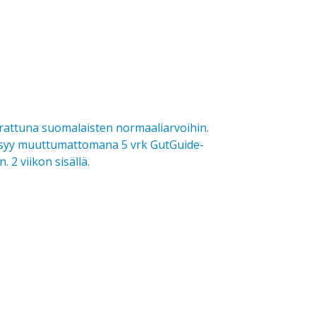
rrattuna suomalaisten normaaliarvoihin.
e pysyy muuttumattomana 5 vrk GutGuide-
 2 viikon sisällä.