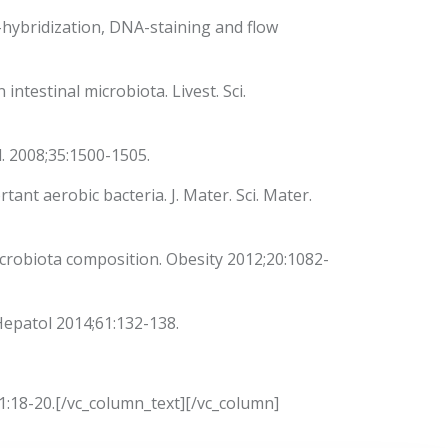
-hybridization, DNA-staining and flow
testinal microbiota. Livest. Sci.
. 2008;35:1500-1505.
ant aerobic bacteria. J. Mater. Sci. Mater.
icrobiota composition. Obesity 2012;20:1082-
Hepatol 2014;61:132-138.
:18-20.[/vc_column_text][/vc_column]