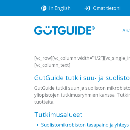
In English
Omat tietoni
Ana
[vc_row][vc_column width=”1/2″][vc_single_
[vc_column_text]
GutGuide tutkii suu- ja suolist
GutGuide tutkii suun ja suoliston mikrobisto
yliopistojen tutkimusryhmien kanssa. Tutki
tuotteita.
Tutkimusalueet
Suolistomikrobiston tasapaino ja yhteys