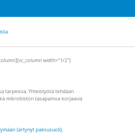
ista
_column][vc_column width=”1/2″]
ssa tarpeissa. Yhteistyötä tehdään
ekä mikrobiston tasapainoa korjaavia
tymään (ärtynyt paksusuoli),