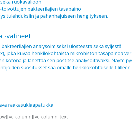
) sekä ruokavalioon
i-toivottujen bakteerilajien tasapaino
ys tulehduksiin ja pahanhajuiseen hengitykseen.
 -välineet
bakteerilajien analysoimiseksi ulosteesta sekä syljestä
x), joka kuvaa henkilökohtaista mikrobiston tasapainoa ve
ytteen kotona ja lähettää sen postitse analysoitavaksi. Näyt
tijoiden suositukset saa omalle henkilökohtaiselle tililleen n.
tävä raakasuklaapatukka
row][vc_column][vc_column_text]